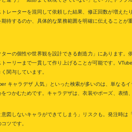
イラストレーターの正式名称と使い分け方
ストレーターを混同して依頼した結果、修正回数が増えた
VTuber向けキャラデザ依頼で押さえたい点
を期待するのか、具体的な業務範囲を明確に伝えることが
VTuberキャラデザ依頼の基本的な流れ
VTuberキャラデザで重視したいコツとは
VTuber向けキャラデザ依頼時の注意点
クターの個性や世界観を設計できる創造力」にあります。
VTuberキャラデザ人気の傾向と特徴解説
トーリーまで一貫して作り上げることが可能です。VTub
キャラデザ依頼で差がつくVTuber用提案例
きく関与しています。
発注に役立つキャラデザ依頼テンプレ活用術
VTuber キャラデザ 人気」といった検索が多いのは、単
キャラデザ依頼テンプレの活用メリット解説
心をつかむためです。キャラデザは、衣装やポーズ、表情
キャラデザ依頼テンプレで伝えるべき項目
。
キャラデザ依頼時のテンプレ作成ポイント
と意図しないキャラができてしまう」リスクも。発注時は
可愛い系キャラデザ依頼テンプレ例の紹介
のコツです。