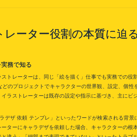
キャラデザとイラストレーターの業務範囲整理
キャラデザ発注時に押さえるべき役割の違い
依頼時に迷わないキャラデザの選び方
トレーター役割の本質に迫
キャラデザ依頼で重視すべきチェックポイント
キャラデザ選びの失敗例と対策を知ろう
可愛いキャラデザを依頼する際の注意点
を実務で知る
キャラデザの依頼やり方を実例で解説
ラストレーターは、同じ「絵を描く」仕事でも実務での役
依頼相場から見るキャラデザ選びの基準
erなどのプロジェクトでキャラクターの世界観、設定、個
絵師とイラストレーターはどこが違うのか
、イラストレーターは既存の設定や指示に基づき、主にビ
絵師とイラストレーターの呼び方の違いを解説
ネット文化での絵師とキャラデザの位置づけ
ャラデザ 依頼 テンプレ」といったワードが検索される背
絵師とイラストレーターの活動範囲比較
レーターにキャラデザを依頼した場合、キャラクターの根
キャラデザ視点で見る絵師の役割とは
ジと違う」「細部まで表現できていない」といったトラブ