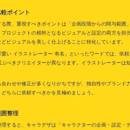
キャラデザ依頼テンプレで認識ズレを防ぐ方法
あなたに合うキャラクター制作の依頼先とは
比較ポイント
キャラデザ依頼先の選び方と比較ポイント
する際、重視すべきポイントは「企画段階からの関与範囲
オンラインでキャラデザ依頼する際の注意点
、プロジェクトの根幹となるビジュアルと設定の両方を担
キャラクターデザイン依頼に強い制作先の特徴
などビジュアルを美しく仕上げることに特化しています。
依頼内容別に見るキャラデザ発注先の選定法
愛い イラストレーター 有名」といったワードでは、依
キャラデザとイラストレーターの依頼先選び方
選ぶべきクリエイターが異なります。イラストレーターは
。
お問い合わせはこちら
お問い合わせはこちら
ち合わせや修正が多くなりがちですが、独自性やブランド
、どちらに依頼すべきかを見極めましょう。
範囲整理
整理すると、キャラデザは「キャラクターの企画・設定・