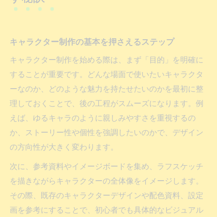
初心者に最適なキャラクター制作発想法
キャラクターデザイン初心者が迷わない考
え方
キャラクター制作の基本を押さえるステップ
ゆるキャラデザインの発想ポイント紹介
キャラクター制作を始める際は、まず「目的」を明確に
キャラデザインが思いつかない時の対策
することが重要です。どんな場面で使いたいキャラクタ
キャラデザイン要素を活かすアイデア術
ーなのか、どのような魅力を持たせたいのかを最初に整
短時間で形になるキャラクター制作術
理しておくことで、後の工程がスムーズになります。例
短時間で完成するキャラクター制作術
えば、ゆるキャラのように親しみやすさを重視するの
か、ストーリー性や個性を強調したいのかで、デザイン
キャラクター制作を効率化する方法とは
の方向性が大きく変わります。
キャラデザインアプリの活用で時短実現
次に、参考資料やイメージボードを集め、ラフスケッチ
キャラクターデザイン初心者向け時短術
を描きながらキャラクターの全体像をイメージします。
時間をかけずにキャラクター制作を進める
その際、既存のキャラクターデザインや配色資料、設定
コツ
画を参考にすることで、初心者でも具体的なビジュアル
思いつかない時に役立つアイデア出し法