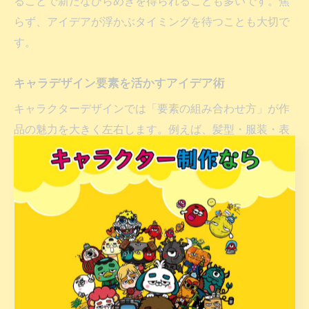
ることで新たなひらめきを得られることも多いです。焦
らず、アイデアが浮かぶタイミングを待つことも大切で
す。
キャラデザイン要素を活かすアイデア術
キャラクターデザインでは「要素の組み合わせ方」が作
品の魅力を大きく左右します。例えば、髪型・服装・表
情・小物などのパーツごとに個性を持たせることで、見
る人の印象に残りやすいキャラクターが完成します。ま
ずは「キャラクターデザイン 要素」としてリストアップ
し、どの部分で個性を出すか検討しましょう。
初心者は、既存のキャラクターを観察して、「自分なら
どうアレンジするか」を考えるのも有効な方法です。配
色やシルエットを変えたり、設定画を何パターンか描い
てみることで、徐々に自分らしいアレンジが身につきま