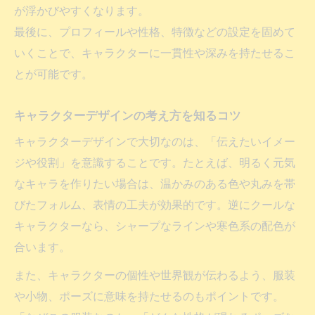
が浮かびやすくなります。
キャラクター制作で悩んだ時の発想法
最後に、プロフィールや性格、特徴などの設定を固めて
キャラクターデザインが思いつかない時の
いくことで、キャラクターに一貫性や深みを持たせるこ
工夫
とが可能です。
キャラデザインアイデアを生むヒント集
発想が止まった時に役立つ制作テクニック
キャラクターデザインの考え方を知るコツ
資料や設定画から着想するキャラ制作法
キャラクターデザインで大切なのは、「伝えたいイメー
キャラデザイン資料や設定画の集め方ガイド
ジや役割」を意識することです。たとえば、明るく元気
なキャラを作りたい場合は、温かみのある色や丸みを帯
キャラクター制作資料の集め方と活用法
びたフォルム、表情の工夫が効果的です。逆にクールな
キャラクターデザイン設定画の参考ポイン
キャラクターなら、シャープなラインや寒色系の配色が
ト
合います。
初心者向けキャラデザイン資料選びのコツ
また、キャラクターの個性や世界観が伝わるよう、服装
ゆるキャラデザイン資料の活かし方
や小物、ポーズに意味を持たせるのもポイントです。
キャラクター制作の資料整理術を解説