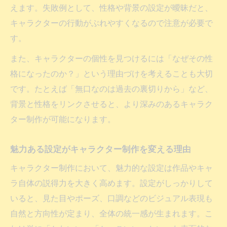
えます。失敗例として、性格や背景の設定が曖昧だと、
特徴的なキャラクター制作の発想ポイント
キャラクターの行動がぶれやすくなるので注意が必要で
オリジナル性あふれる設定の組み立て方
す。
キャラクター制作で設定に個性を加える方
また、キャラクターの個性を見つけるには「なぜその性
法
格になったのか？」という理由づけを考えることも大切
オリジナルキャラクター設定の組み立て術
です。たとえば「無口なのは過去の裏切りから」など、
独自性を生むキャラクター制作のポイント
背景と性格をリンクさせると、より深みのあるキャラク
設定の深掘りでキャラクター制作が変わる
ター制作が可能になります。
理由
キャラクター制作の独自性を生かす設計法
魅力ある設定がキャラクター制作を変える理由
キャラクター制作ならではの魅力とは何か
キャラクター制作において、魅力的な設定は作品やキャ
キャラクター制作で生まれる独自の魅力を
ラ自体の説得力を大きく高めます。設定がしっかりして
解説
いると、見た目やポーズ、口調などのビジュアル表現も
個性豊かなキャラクター制作の楽しみ方
自然と方向性が定まり、全体の統一感が生まれます。こ