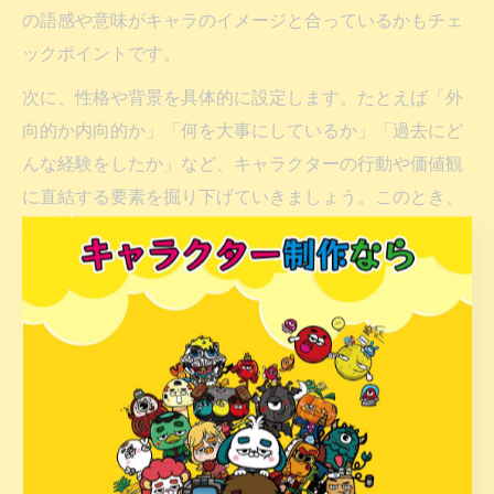
の語感や意味がキャラのイメージと合っているかもチェ
ックポイントです。
次に、性格や背景を具体的に設定します。たとえば「外
向的か内向的か」「何を大事にしているか」「過去にど
んな経験をしたか」など、キャラクターの行動や価値観
に直結する要素を掘り下げていきましょう。このとき、
「なぜその性格になったのか？」という理由づけを加え
ると、キャラクターに深みが生まれます。
最後に、世界観との整合性を意識することも重要です。
キャラクターがどんな環境で生きているのか、その世界
観に合った服装や持ち物、言葉づかいになっているかを
確認しましょう。設定が浅いとキャラクターが「浮い
て」しまうことがあるので、最低限の世界観メモを用意
しておくと安心です。