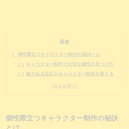
目次
個性際立つキャラクター制作の秘訣とは
キャラクター制作で大切な個性の見つけ方
魅力ある設定がキャラクター制作を変える
理由
オリジナルキャラの個性を際立たせる工夫
キャラクター制作に役立つ設定整理のコツ
印象深いキャラクター制作の発想法を知ろ
個性際立つキャラクター制作の秘訣
う
とは