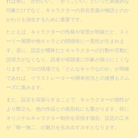
キャラクター制作で差がつく魅力的な要素
れは単に「かわいい」「かっこいい」といった表面的な
印象だけでなく、キャラクターの存在意義や物語とのか
オリジナルキャラクター制作の魅力を探る
かわりを強化するために重要です。
キャラクター制作が持つ独特な魅力の理由
たとえば、キャラクターの性格や背景が明確だと、スト
自分らしいキャラクターを作り上げる流れ
ーリー展開や他キャラとの関係性に一貫性が生まれま
キャラクター制作で自分らしさを表現する
す。逆に、設定が曖昧だとキャラクターの行動や言動に
手順
説得力がなくなり、読者や視聴者に印象が残りにくくな
自分だけのキャラクター制作の進め方を解
ります。プロの現場でも「どんなキャラなのか」が明確
説
であれば、イラストレーターや脚本担当との連携もスム
オリジナルキャラクター制作の具体的な手
ーズに進みます。
順
また、設定を深掘りすることで、キャラクターの個性が
キャラクター制作の流れとポイントを押さ
より際立ち、他の作品との差別化にも繋がります。特に
えよう
オリジナルキャラクター制作を目指す場合、設定の工夫
独自性あるキャラクター制作の手順と工夫
が「唯一無二」の魅力を生み出すカギとなります。