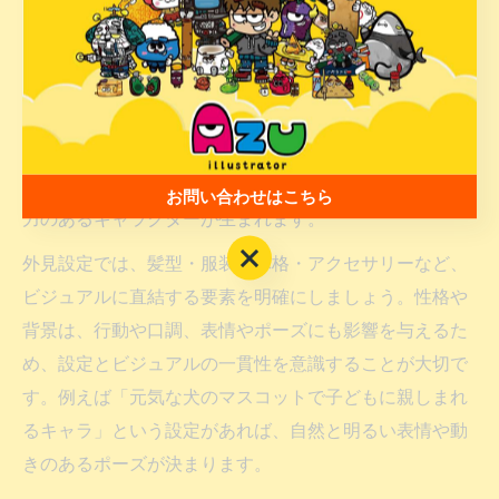
キャラクター制作に必要な詳細設定の考え方
キャラクター制作では、詳細な設定が個性やリアリティ
を生み出す鍵となります。詳細設定には、外見・性格・
背景・世界観との関係性など、さまざまな要素が含まれ
ます。これらをバランスよく組み合わせることで、説得
お問い合わせはこちら
力のあるキャラクターが生まれます。
お問い合わせはこちら
外見設定では、髪型・服装・体格・アクセサリーなど、
ビジュアルに直結する要素を明確にしましょう。性格や
背景は、行動や口調、表情やポーズにも影響を与えるた
め、設定とビジュアルの一貫性を意識することが大切で
す。例えば「元気な犬のマスコットで子どもに親しまれ
るキャラ」という設定があれば、自然と明るい表情や動
きのあるポーズが決まります。