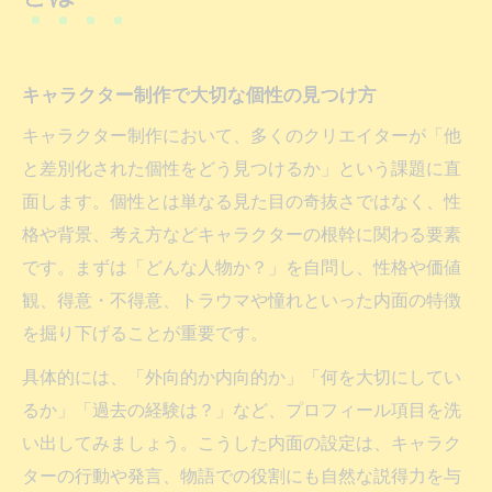
キャラクター設定で独自性を生み出す方法
キャラクター制作で設定を深めるステップ
独自性あるキャラクター設定を作る発想術
キャラクター制作で大切な個性の見つけ方
オリジナルキャラクター設定の作成ポイン
キャラクター制作において、多くのクリエイターが「他
ト
と差別化された個性をどう見つけるか」という課題に直
キャラクター制作に必要な詳細設定の考え
面します。個性とは単なる見た目の奇抜さではなく、性
方
格や背景、考え方などキャラクターの根幹に関わる要素
個性を際立たせるキャラクター設定の工夫
です。まずは「どんな人物か？」を自問し、性格や価値
印象に残るキャラ制作に欠かせない発想術
観、得意・不得意、トラウマや憧れといった内面の特徴
キャラクター制作で使える発想の広げ方
を掘り下げることが重要です。
印象に残るキャラクター制作の思考法とは
具体的には、「外向的か内向的か」「何を大切にしてい
オリジナルキャラのアイデア発想テクニッ
るか」「過去の経験は？」など、プロフィール項目を洗
ク
い出してみましょう。こうした内面の設定は、キャラク
ターの行動や発言、物語での役割にも自然な説得力を与
キャラクター制作の着想を豊かにする方法