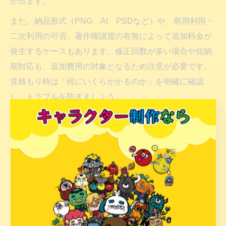
が出ます。
また、納品形式（PNG、AI、PSDなど）や、商用利用・
二次利用の可否、著作権譲渡の有無によって追加料金が
発生するケースもあります。修正回数が多い場合や短納
期対応も、追加費用の対象となるため注意が必要です。
見積もり時は「何にいくらかかるのか」を明確に確認
し、トラブルを防ぎましょう。
キャラクター制作費用と使用目的の関係を解説
キャラクター制作費用は、最終的な使用目的と密接に関
係しています。たとえば、広告や販促物・グッズ展開な
ど幅広い商用利用を想定する場合、キャラクターデザイ
ンのクオリティや著作権・ライセンス契約の条件が厳し
くなり、それに伴い費用も高くなります。逆に、個人利
用や限定的な用途であれば、シンプルな制作内容で費用