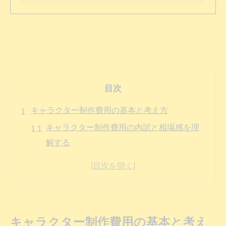
目次
キャラクター制作費用の基本と考え方
キャラクター制作費用の内訳と相場感を理
解する
相場を知って依頼内容に合う費用を見極め
る
キャラクター制作費用の参考になる判断基
準とは
キャラクター制作費用の基本と考え
依頼先で変わるキャラクター制作費用の特