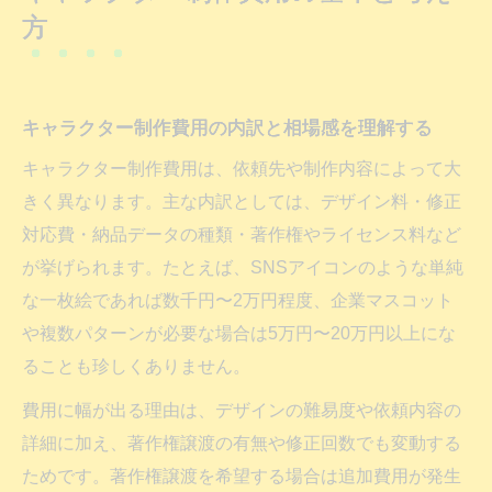
方
徴
キャラクターデザイン相場と費用の違いを
整理
キャラクター制作費用の内訳と相場感を理解する
用途別に見るキャラクター制作費用の違い
キャラクター制作費用は、依頼先や制作内容によって大
企業やSNS用途で異なるキャラクター制作
きく異なります。主な内訳としては、デザイン料・修正
費用
対応費・納品データの種類・著作権やライセンス料など
ゆるキャラと企業キャラクターの費用比較
が挙げられます。たとえば、SNSアイコンのような単純
用途別キャラクター制作費用の参考ポイン
な一枚絵であれば数千円〜2万円程度、企業マスコット
ト
や複数パターンが必要な場合は5万円〜20万円以上にな
依頼内容で変動するキャラクター制作費用
ることも珍しくありません。
の特徴
費用に幅が出る理由は、デザインの難易度や依頼内容の
キャラクター制作費用と使用目的の関係を
詳細に加え、著作権譲渡の有無や修正回数でも変動する
解説
ためです。著作権譲渡を希望する場合は追加費用が発生