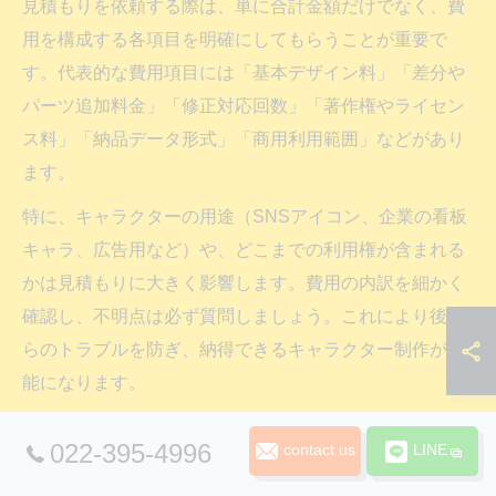
見積もりを依頼する際は、単に合計金額だけでなく、費
用を構成する各項目を明確にしてもらうことが重要で
す。代表的な費用項目には「基本デザイン料」「差分や
パーツ追加料金」「修正対応回数」「著作権やライセン
ス料」「納品データ形式」「商用利用範囲」などがあり
ます。
特に、キャラクターの用途（SNSアイコン、企業の看板
キャラ、広告用など）や、どこまでの利用権が含まれる
かは見積もりに大きく影響します。費用の内訳を細かく
確認し、不明点は必ず質問しましょう。これにより後か
らのトラブルを防ぎ、納得できるキャラクター制作が可
能になります。
キャラクター制作費用の追加費用を抑えるコツ
022-395-4996
contact us
LINE
追加費用を抑えるためには、依頼内容を明確にし、優先