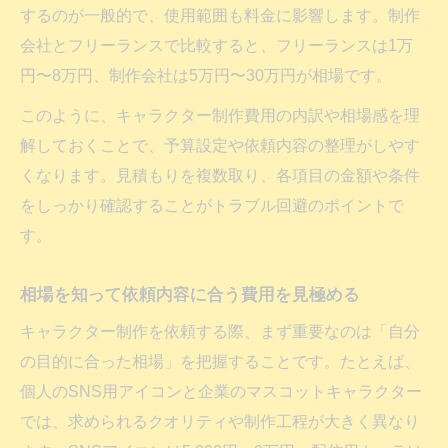
フリーランスと会社で異なる費用相場を比較
するのが一般的で、使用範囲も料金に影響します。制作
フリーランス依頼のキャラクター制作費用
会社とフリーランスで比較すると、フリーランスは1万
の特徴
円〜8万円、制作会社は5万円〜30万円が相場です。
制作会社に依頼する際のキャラクター制作
このように、キャラクター制作費用の内訳や相場感を理
費用
解しておくことで、予算設定や依頼内容の整理がしやす
キャラクター制作費用をフリーランスと比
くなります。見積もりを複数取り、各項目の金額や条件
較する
をしっかり確認することがトラブル回避のポイントで
キャラクターデザイン相場の違いを依頼先
す。
で解説
個人と法人で変わるキャラクター制作費用
相場を知って依頼内容に合う費用を見極める
の参考
キャラクター制作を依頼する際、まず重要なのは「自分
著作権やライセンス料が費用に与える影響
の目的に合った相場」を把握することです。たとえば、
キャラクター制作費用に含まれるライセン
個人のSNS用アイコンと企業のマスコットキャラクター
ス料とは
では、求められるクオリティや制作工程が大きく異なり