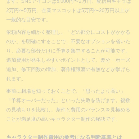
ます。SNSアイコンは5,000円〜2万円、配信用キャラは
著作権譲渡がキャラクター制作費用に与え
2万円〜5万円、企業マスコットは5万円〜20万円以上が
る影響
一般的な目安です。
キャラクターデザインの費用と著作権の関
係
依頼内容を細かく整理し、「どの部分にコストがかかる
二次利用で変動するキャラクター制作費用
のか」を明確にすることで、不要なオプションを省いた
を解説
り、必要な部分だけに予算を集中することが可能です。
追加費用が発生しやすいポイントとして、差分・ポーズ
ライセンス条件とキャラクター制作費用の
追加、修正回数の増加、著作権譲渡の有無などが挙げら
相場
れます。
追加費用を防ぐための見積もりポイント
事前に相場を知っておくことで、「思ったより高い」
キャラクター制作費用で注意したい追加料
「予算オーバーだった」といった失敗を防げます。複数
金の内訳
の見積もりを比較し、条件と費用のバランスを見極める
見積もり時に確認すべきキャラクター制作
ことが満足度の高いキャラクター制作の秘訣です。
費用の項目
キャラクター制作費用の追加費用を抑える
キャラクター制作費用の参考になる判断基準とは