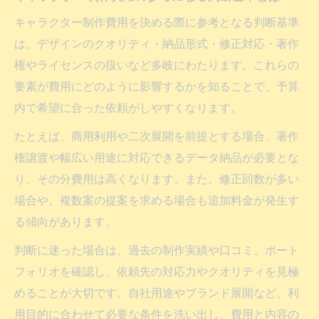
コツ
キャラクター制作費用を決める際に参考となる判断基準
修正回数やライセンス料が費用に与える影
は、デザインのクオリティ・納品形式・修正対応・著作
響
権やライセンスの扱いなど多岐にわたります。これらの
後から後悔しないキャラクター制作費用の
要素が費用にどのように影響するかを知ることで、予算
見極め方
内で希望に合った依頼がしやすくなります。
最適なキャラクター制作費用を見極めるコツ
たとえば、商用利用や二次展開を前提とする場合、著作
キャラクター制作費用を最適化するための
権譲渡や幅広い用途に対応できるデータ納品が必要とな
チェック項目
り、その分費用は高くなります。また、修正回数が多い
用途や予算に応じたキャラクター制作費用
場合や、複数案の提案を求める場合も追加料金が発生す
の選び方
る傾向があります。
費用対効果を意識したキャラクター制作費
判断に迷った場合は、過去の制作実績や口コミ、ポート
用の判断
フォリオを確認し、依頼先の対応力やクオリティを見極
キャラクター制作費用を抑えるための工夫
めることが大切です。自社用途やブランド展開など、利
と比較法
用目的に合わせて必要な条件を洗い出し、費用と内容の