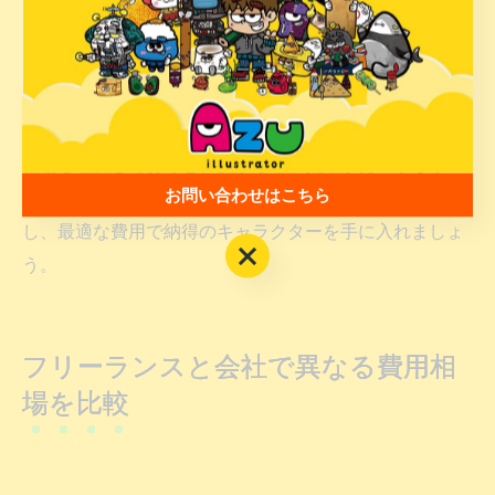
を抑えることが可能です。
企業がキャラクターを制作する際は、将来的な展開や二
次利用も見据えたうえで、必要な条件を事前に整理する
ことが重要です。また、著作権譲渡やライセンス契約の
相場も理解しておくと、後から追加費用が発生するリス
お問い合わせはこちら
クを減らせます。自社の目的に合った依頼内容を明確に
し、最適な費用で納得のキャラクターを手に入れましょ
お問い合わせはこちら
う。
フリーランスと会社で異なる費用相
場を比較