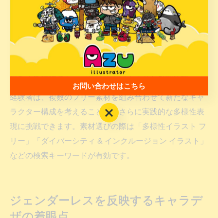
利用時の注意点としては、著作権や利用規約の確認が不
可欠です。特に商用利用の場合は、配布元の条件を必ず
確認し、必要に応じてクレジット表記を行いましょう。
また、素材をそのまま使うだけでなく、配色や小物・衣
装のカスタマイズを加えることで、よりオリジナリティ
のある多様性キャラデザに仕上げることが可能です。
お問い合わせはこちら
経験者は、複数のフリー素材を組み合わせて新たなキャ
お問い合わせはこちら
ラクター構成を考えることで、さらに実践的な多様性表
現に挑戦できます。素材選びの際は「多様性イラスト フ
リー」「ダイバーシティ & インクルージョン イラスト」
などの検索キーワードが有効です。
ジェンダーレスを反映するキャラデ
ザの着眼点