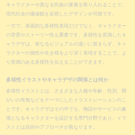
キャラクターや異なる民族の要素を取り入れることで、
活用方法
現代社会の価値観を反映したデザインが可能です。
ジェンダーレスを反映するキャラデザの着眼点
一方で、表面的な多様性表現だけでなく、キャラクター
キャラデザで実現するジェンダーレス表現
の背景やストーリー性も重要です。多様性を意識したキ
の基本
ャラデザは、単なるビジュアルの違いに留まらず、キャ
ジェンダーレスなキャラデザを描く具体的
ラクターの個性や生き様をより深く表現することで、よ
な工夫
り実感のある多様性を伝えることができます。
多様性イメージとキャラデザの融合テクニ
ック
多様性イラストやキャラデザの関係とは何か
ダイバーシティ イメージが映えるキャラデ
多様性イラストとは、さまざまな人種や年齢、性別、障
ザ法
がいの有無などをテーマにしたイラストレーションのこ
ジェンダーレスなキャラデザと多様性素材
とです。キャラデザはその中でも、物語やサービスの象
選び
徴となるキャラクターを設計する専門分野であり、イラ
多様性表現を強化するキャラデザの工夫とは
ストとは目的やアプローチが異なります。