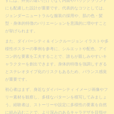
すには、外見の違いだけでなく内面やバックグラウンド
キャラデザと著作権保護範囲の違いを解説
にも配慮した設計が重要です。代表的なコツとしては、
フリー素材で多様性キャラデザを安全に使
ジェンダーニュートラルな服装の採用や、肌の色・髪
う方法
型・身体的特徴のバリエーションを意識的に増やすこと
キャラデザ著作権トラブルを防ぐ実践ポイ
が挙げられます。
ント
また、ダイバーシティ & インクルージョン イラストや多
資料作成に役立つ多様性キャラデザの事例集
様性ポスターの事例を参考に、シルエットや配色、アイ
キャラデザ事例で見る多様性イラスト活用
コン的な要素を工夫することで、誰もが親しみやすいキ
法
ャラクターを創出できます。身体的特徴を強調しすぎる
多様性イメージ画像を活かした資料作成術
とステレオタイプ化のリスクもあるため、バランス感覚
キャラデザとダイバーシティ アイコンの組
が重要です。
み合わせ方
初心者はまず、身近なダイバーシティ イメージ画像やフ
多様性ポスター風キャラデザの実践事例紹
リー素材を観察し、多様なパターンを模写してみましょ
介
う。経験者は、ストーリーや設定に多様性の要素を自然
フリー素材を使った多様性キャラデザ応用
に組み込むことで、より深みのあるキャラデザを目指せ