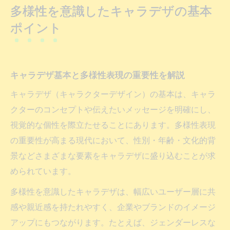
多様性を意識したキャラデザの基本
多様性イメージ画像がキャラデザに与える
ポイント
影響
キャラデザで多様性を取り入れる初心者向
け手法
キャラデザ基本と多様性表現の重要性を解説
キャラデザにおけるイラストとの違いを徹底解
キャラデザ（キャラクターデザイン）の基本は、キャラ
説
クターのコンセプトや伝えたいメッセージを明確にし、
キャラデザとイラストの役割の違いを比較
視覚的な個性を際立たせることにあります。多様性表現
分析
の重要性が高まる現代において、性別・年齢・文化的背
多様性イラストやキャラデザの定義を整理
景などさまざまな要素をキャラデザに盛り込むことが求
する
められています。
イラストとキャラデザの境界線を明確に理
多様性を意識したキャラデザは、幅広いユーザー層に共
解
感や親近感を持たれやすく、企業やブランドのイメージ
キャラデザに多様性を加える意義と実践法
アップにもつながります。たとえば、ジェンダーレスな
キャラデザ視点で見る多様性 フリー素材の