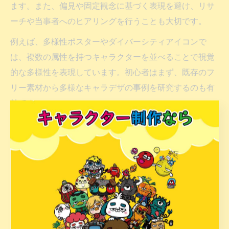
ます。また、偏見や固定観念に基づく表現を避け、リサ
ーチや当事者へのヒアリングを行うことも大切です。
例えば、多様性ポスターやダイバーシティアイコンで
は、複数の属性を持つキャラクターを並べることで視覚
的な多様性を表現しています。初心者はまず、既存のフ
リー素材から多様なキャラデザの事例を研究するのも有
効です。
キャラデザ視点で見る多様性 フリー素材の活用方法
多様性を意識したキャラデザを手軽に表現するために
は、フリー素材の活用が有効です。多様性イラストやダ
イバーシティアイコンなど、無料で利用できる素材を組
み合わせることで、短期間で幅広い属性のキャラクター
を揃えることができます。