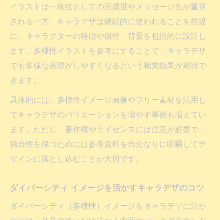
キャラデザに多様性を持たせる配色とシル
イラストは一枚絵としての完成度やメッセージ性が重視
エット
される一方、キャラデザは継続的に使われることを前提
多様性イメージ画像を参考にしたキャラデ
に、キャラクターの特徴や個性、背景を包括的に設計し
ザ方法
ます。多様性イラストを参考にすることで、キャラデザ
ダイバーシティ&インクルージョンを意識し
でも多様な表現がしやすくなるという相乗効果が期待で
た工夫
きます。
多様性ポスターを応用するキャラデザの発
具体的には、多様性イメージ画像やフリー素材を活用し
想法
てキャラデザのバリエーションを増やす事例も増えてい
キャラデザ実務で使える多様性イラストの
ます。ただし、著作権やライセンスには注意が必要で、
選び方
独自性を保つためには参考資料を自分なりに咀嚼してデ
著作権リスクを避けるキャラデザ実践テクニッ
ザインに落とし込むことが大切です。
ク
ダイバーシティ イメージを活かすキャラデザのコツ
キャラデザ制作時の著作権リスク基本対策
多様性イラストや素材利用で注意すべき点
ダイバーシティ（多様性）イメージをキャラデザに活か