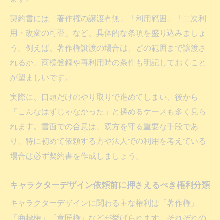
の進め方
契約書には「著作権の譲渡有無」「利用範囲」「二次利
権利帰属の曖昧さがもたらす依頼後のリス
用・改変の可否」など、具体的な条項を盛り込みましょ
クと対処法
う。例えば、著作権譲渡の場合は、どの範囲まで譲渡さ
キャラクターデザイン依頼前の事例から学
れるか、商標登録や再利用時の条件も明記しておくこと
ぶ権利整理の要点
が望ましいです。
相場と権利のバランスを見極める
実際に、口頭だけのやり取りで進めてしまい、後から
キャラクターデザイン依頼の相場と権利条
「こんなはずじゃなかった」と揉めるケースも多く見ら
件の違い
れます。書面での合意は、双方を守る重要な手段であ
依頼費用だけでなく権利の広さにも注目し
り、特に初めて依頼する方や法人での利用を考えている
よう
場合は必ず契約書を作成しましょう。
キャラクターデザイン依頼時に費用対効果
を見極めるコツ
キャラクターデザイン依頼前に押さえるべき権利分類
相場比較と権利譲渡の有無で依頼先を選ぶ
キャラクターデザインに関わる主な権利は「著作権」
視点
「商標権」「意匠権」などが挙げられます。それぞれの