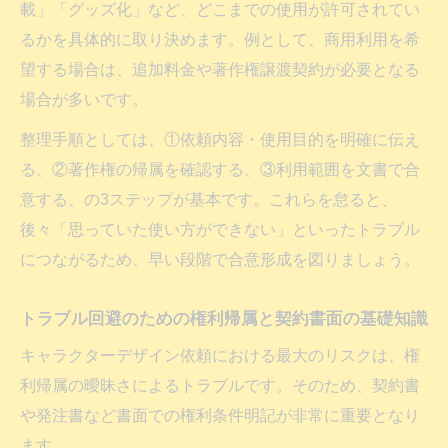
依頼キャラクターのハンドメイド利用は違
載」「グッズ化」など、どこまでの使用が許可されてい
法になるか
るかを具体的に取り決めます。例として、商用利用を希
キャラクターデザイン依頼品のグッズ転用
望する場合は、追加料金や著作権譲渡契約が必要となる
と著作権侵害回避策
場合が多いです。
ハンドメイド制作時の権利確認と依頼時の
整理手順としては、①依頼内容・使用目的を明確に伝え
ポイント
る、②著作権の帰属を確認する、③利用範囲を文書で合
キャラクターデザイン依頼の作品を個人利
意する、の3ステップが基本です。これらを怠ると、
用で楽しむ際の注意
後々「思っていた使い方ができない」といったトラブル
につながるため、早い段階で合意形成を図りましょう。
依頼と権利帰属でトラブル回避へ
キャラクターデザイン依頼時に権利帰属を
トラブル回避のための権利帰属と契約書面の基礎知識
明確化しよう
キャラクターデザイン依頼における最大のリスクは、権
依頼時に議論したい権利条件と合意書作成
利帰属の曖昧さによるトラブルです。そのため、契約書
の重要性
や発注書など書面での権利条件明記が非常に重要となり
トラブルを防ぐキャラクターデザイン依頼
ます。