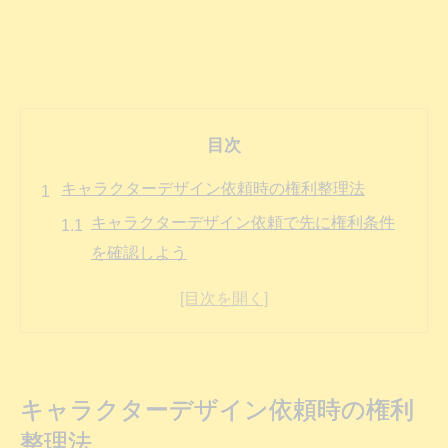
目次
キャラクターデザイン依頼時の権利整理法
キャラクターデザイン依頼で先に権利条件
を確認しよう
依頼時に明確化したい著作権と利用範囲の
整理手順
トラブル回避のための権利帰属と契約書面
の基礎知識
キャラクターデザイン依頼時の権利
キャラクターデザイン依頼前に押さえるべ
整理法
き権利分類