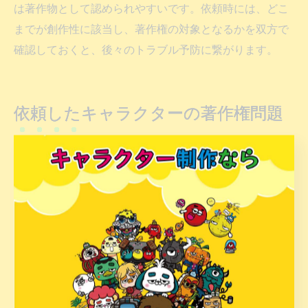
は著作物として認められやすいです。依頼時には、どこ
までが創作性に該当し、著作権の対象となるかを双方で
確認しておくと、後々のトラブル予防に繋がります。
依頼したキャラクターの著作権問題
キャラクターデザイン依頼で起きやすい著作権トラブ
ル実例
キャラクターデザイン依頼時には、著作権に関する誤解
や不明確な取り決めが原因でトラブルが発生しやすい傾
向があります。たとえば「依頼したキャラクターを自由
に使えると思っていたが、実際にはデザイナーが著作権
を持っていた」というケースや、「二次利用や商品化の