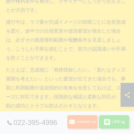
囲や権利条件を整理し、デザイナーにしっかり伝えるこ
とが大切です。
進行中は、ラフ案や完成イメージの段階ごとに合意形成
を図り、途中での仕様変更や追加要望が発生した場合
は、必ずその都度権利範囲や報酬条件を見直しましょ
う。こうした手順を踏むことで、双方の認識違いや不満
を防ぐことができます。
たとえば、完成後に「商標登録したい」「新たなグッズ
展開を考えたい」といった要望が出てきた場合でも、事
前に利用範囲や追加契約の有無を合意しておけば、スム
ーズに対応できます。段階的な確認と柔軟な対応が、依
頼の成功とトラブル防止のカギとなります。
022-395-4996
contact us
LINE
権利帰属の曖昧さがもたらす依頼後のリスクと対処法