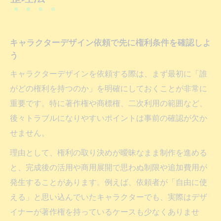
依頼先ごとに異なる権利条件のチェックポ
イント
キャラクターデザイン依頼で先に権利条件を確認しよ
著作権は誰のものか徹底解説
う
キャラクターデザイン依頼で著作権は誰に
キャラクターデザインを依頼する際は、まず最初に「誰
帰属するか
がどの権利を持つのか」を明確にしておくことが非常に
イラスト制作における著作権の発生条件を
重要です。特に著作権や商標権、二次利用の範囲など、
解説
後々トラブルになりやすいポイントは事前の確認が欠か
依頼後のキャラクター著作権の移転可否と
せません。
注意点
理由として、権利の取り決めが曖昧なまま制作を進める
著作権と商標権の実務的な違いをキャラク
と、完成後の活用や商用展開で思わぬ制限や追加費用が
ターデザイン依頼目線で整理
発生することがあります。例えば、依頼者が「自由に使
キャラクターデザイン依頼で知るべき創作
える」と思い込んでいたキャラクターでも、実際はデザ
性と著作物の境界
イナーが著作権を持っているケースも少なくありませ