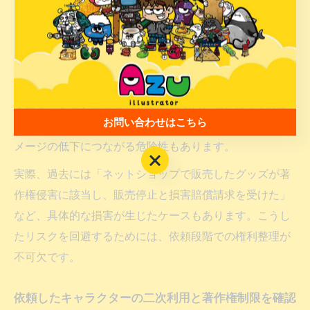
範囲を事前に決めず、後から追加料金や利用停止を求め
られた」といった事例が多く見られます。
これらのトラブルは、依頼時に権利関係の確認や契約書
による明文化を怠ったことが原因です。特に商用利用や
プロモーション展開を考えている場合、著作権や利用範
お問い合わせはこちら
囲の取り決めが曖昧だと、後々大きな損失やブランドイ
メージの低下につながる危険性もあります。
お問い合わせはこちら
実際、過去には「ネットショップで販売したグッズが著
作権侵害に該当し、販売停止と損害賠償請求を受けた」
など、具体的な損害が生じたケースもあります。こうし
たリスクを回避するためには、依頼段階での権利整理が
不可欠です。
依頼したキャラクターの二次利用と著作権制限を確認