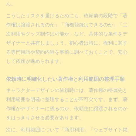
依頼したキャラクターの著作権問題
ん。
キャラクターデザイン依頼で起きやすい著
こうしたリスクを避けるためにも、依頼前の段階で「著
作権トラブル実例
作権は譲渡されるのか」「商標登録はできるのか」「二
依頼したキャラクターの二次利用と著作権
次利用やグッズ制作は可能か」など、具体的な条件をデ
制限を確認
ザイナーと共有しましょう。初心者は特に、権利に関す
キャラクターデザイン依頼後の無断使用リ
る専門用語や契約内容を事前に調べておくことで、安心
スクを減らす方法
して依頼が進められます。
著作権侵害を防ぐ依頼手順と利用範囲の明
文化
依頼時に明確化したい著作権と利用範囲の整理手順
キャラクターデザイン依頼時の著作権譲渡
キャラクターデザインの依頼時には、著作権の帰属先と
とその影響
利用範囲を明確に整理することが不可欠です。まず、著
ハンドメイド利用と法律上の注意点
作権がデザイナーに残るのか、依頼主に譲渡されるのか
をはっきりさせる必要があります。
キャラクターデザイン依頼後のハンドメイ
ド販売の法的注意点
次に、利用範囲について「商用利用」「ウェブサイト掲