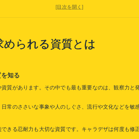
キャラクターデザイナーになるための必須資質とは
キャラデザ分野で求められる柔軟性と対応力の重要
キャラデザに必要な資質とよくある誤解の違い
未経験からキャラデザ力を伸ばす近道
求められる資質とは
未経験からキャラデザスキルを効率的に磨く方法
キャラデザの基礎力を段階的に高める学習ステップ
キャラデザ初心者がやめとけと感じる壁の乗り越え
質を知る
キャラデザ学習で失敗しないロードマップを整理
や資質があります。その中でも最も重要なのは、観察力と
キャラデザスキルを独学で伸ばす際の注意点とは
必須スキルで変わるキャラデザ実務力
、日常のささいな事象や人のしぐさ、流行や文化などを敏
キャラデザ実務で評価される必須スキル一覧
キャラデザに必要なスキルと実務力の違いを理解
続できる忍耐力も大切な資質です。キャラデザは何度も修
キャラデザとイラストレーターの求められる力を比