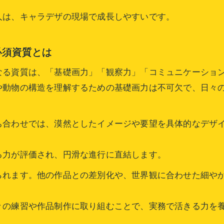
キャラデザスキルを伸ばす独学と学校の違い
人は、キャラデザの現場で成長しやすいです。
学ぶべきキャラデザスキル総まとめ
必須資質とは
キャラデザで必須となる基礎スキルを徹底整理
キャラデザ学習の優先順位と失敗しない選び方
なる資質は、「基礎画力」「観察力」「コミュニケーション
キャラデザ力を高めるための総合スキル一覧
や動物の構造を理解するための基礎画力は不可欠で、日々
キャラデザ実務に直結する応用力の鍛え方
キャラデザ分野で生きるスキルと今後の展望
ち合わせでは、漠然としたイメージや要望を具体的なデザ
お問い合わせはこちら
お問い合わせはこちら
る力が評価され、円滑な進行に直結します。
られます。他の作品との差別化や、世界観に合わせた細や
々の練習や作品制作に取り組むことで、実務で活きる力を