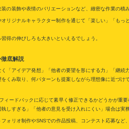
キャラデザ力を高める具体的なスキルアップ法
衣装の装飾や表情のバリエーションなど、緻密な作業の積
キャラデザの現場で役立つ実践的スキルとは
やオリジナルキャラクター制作を通じて「楽しい」「もっ
イラストとキャラデザの違いを理解する
キャラデザとイラストの違いはどこにあるのか
ル習得の伸びしろも大きいといえるでしょう。
キャラクターデザイナーとイラストレーターの役割
キャラデザ案件で求められる独自視点について
か徹底解説
イラストの上手さとキャラデザ適性の本質的な違い
なく「アイデア発想」「他者の要望を形にする力」「継続力
キャラデザ力が光るシーンとイラストの役割を比較
望をくみ取り、何パターンも提案しながら理想像に近づけ
キャラデザ資格や学習法の選び方ガイド
キャラデザ資格の有無と実際の評価ポイント
、フィードバックに応じて素早く修正できるかどうかが重要
キャラデザに役立つ学習方法と選び方のコツ
固執しすぎる」「他者の意見を受け入れにくい」場合は実
キャラデザ資格とポートフォリオの重要性を比較
フォリオ制作やSNSでの作品投稿、コンテスト応募など
キャラデザ学習で効果的なスクール活用方法