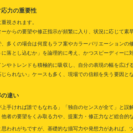
対応力の重要性
に重視されます。
ターからの要望や修正指示が頻繁に入り、状況に応じて素
で、多くの場合は何度もラフ案やカラーバリエーションの
うに落とし込むか」を論理的に考え、かつスピーディーに
インやトレンドも積極的に吸収し、自分の表現の幅を広げ
応じられない」ケースも多く、現場での信頼を失う要因と
解の違い
が上手ければ誰でもなれる」「独自のセンスが全て」と誤
、他者の要望をくみ取る力や、提案力・修正力など総合的
と思われがちですが、基礎的な描写力や発想力があれば、