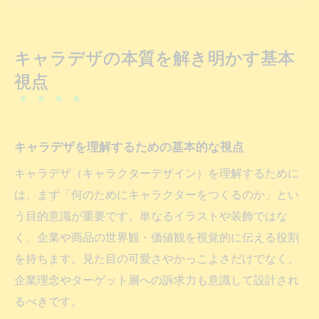
キャラデザ概念の広がりとビジネス活用
キャラクターは概念か実体かを徹底整理
キャラデザの本質を解き明かす基本
キャラデザにおける概念と実体の違い
視点
キャラクターは概念としてどう捉えるか
実体化されるキャラデザの意義を考察
キャラデザに見る抽象性と具体性の関係
キャラデザを理解するための基本的な視点
企業が求めるキャラデザの概念整理法
キャラデザ（キャラクターデザイン）を理解するために
デザイン概念から紐解くキャラデザの役割
は、まず「何のためにキャラクターをつくるのか」とい
キャラデザの役割をデザイン概念で再定義
う目的意識が重要です。単なるイラストや装飾ではな
く、企業や商品の世界観・価値観を視覚的に伝える役割
デザインとは何かがキャラデザに与える影
を持ちます。見た目の可愛さやかっこよさだけでなく、
響
企業理念やターゲット層への訴求力も意識して設計され
キャラデザが担うブランドイメージの設計
るべきです。
企業活動におけるキャラデザの重要性