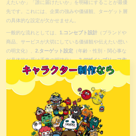
えたいか」「誰に届けたいか」を明確にすることが最優
先です。これには、企業の強みや価値観、ターゲット層
の具体的な設定が欠かせません。
一般的な流れとしては、
1.コンセプト設計
（ブランドや
商品、サービスが大切にしている価値観や伝えたい想い
の明文化）、
2.ターゲット設定
（年齢・性別・関心事な
ど具体的な受け手像の明確化）、
3.デザインブリーフ作
成
（必要な要素やNG事項の整理）、
4.制作依頼・打ち合
わせ
、
5.ラフ案確認〜修正・決定
の順で進めます。
このプロセスを丁寧に進めることで、企業の想いが正確
にデザイナーへ伝わり、「使いやすく・伝わる」キャラ
クターが生まれます。失敗例としては、曖昧な依頼内容
で期待と違うデザインが上がってしまったり、ターゲッ
トに刺さらないキャラクターになってしまうことが挙げ
られます。逆に、事前整理に力を入れた企業ほど、長く