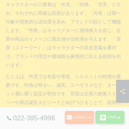
キャラクターの三要素は「外見」「性格」「背景」とさ
れ、それぞれに明確な役割があります。「外見」は第一
印象や視覚的な認知度を高め、ブランドの顔として機能
します。「性格」はキャラクターに感情移入を促し、企
業や商品のイメージに親近感や信頼感を与えます。「背
景（ストーリー）」はキャラクターの存在意義を裏付
け、ブランドの理念や価値観を象徴的に伝える役割を担
います。
たとえば、外見では色彩や形状、シルエットの特徴が重
要です。性格は明るい、誠実、ユーモラスなど、ターゲ
ット層に響く設定が有効です。背景は企業の創業ストー
リーや商品誕生エピソードと結びつけることで、説得力
や差別化につながります。
022-395-4996
contact us
LINE
三要素を具体的に設計することで、キャラクターが単な