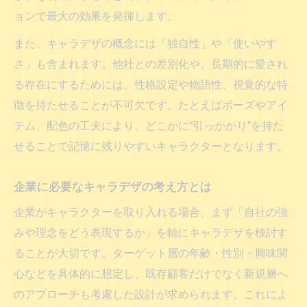
キャラデザが重視する三つの要素とは
ョンで最大の効果を発揮します。
キャラデザ導入の利点と実務的ポイント
また、キャラデザの概念には「独自性」や「使いやす
キャラデザ導入で得られる具体的な利点
さ」も含まれます。他社との差別化や、長期的に愛され
企業におけるキャラデザ活用の実務的効果
る存在にするためには、性格設定や物語性、視覚的な特
キャラデザが与えるブランド価値向上の理
徴を持たせることが不可欠です。たとえばポーズやアイ
由
テム、配色の工夫により、どこかに“引っかかり”を持た
キャラデザ導入時に意識すべき実務ポイン
せることで記憶に残りやすいキャラクターとなります。
ト
企業に必要なキャラデザの考え方とは
キャラデザ活用が企業戦略に与える影響
企業がキャラクターを取り入れる場合、まず「自社の強
みや理念をどう表現するか」を軸にキャラデザを検討す
ることが大切です。ターゲット層の年齢・性別・興味関
心などを具体的に想定し、既存顧客だけでなく新規層へ
のアプローチも考慮した設計が求められます。これによ