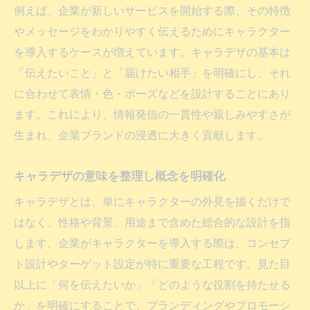
例えば、企業が新しいサービスを開始する際、その特徴
キャラデザの目的と役割を明快に説明
やメッセージをわかりやすく伝えるためにキャラクター
企業がキャラデザを活用する流れの全体像
を導入するケースが増えています。キャラデザの基本は
企業によるキャラデザ導入の基本フロー
「伝えたいこと」と「届けたい相手」を明確にし、それ
キャラデザ制作依頼時の流れとポイント
に合わせて表情・色・ポーズなどを設計することにあり
企業がキャラデザを活用する実務の手順
ます。これにより、情報発信の一貫性や親しみやすさが
キャラデザの企画から活用までの全体像
生まれ、企業ブランドの浸透に大きく貢献します。
キャラデザ制作で押さえるべき企業視点
キャラデザの意味を整理し概念を明確化
キャラクター三要素とは何か明快に解説
キャラデザとは、単にキャラクターの外見を描くだけで
キャラデザで重要な三要素をわかりやすく
はなく、性格や背景、用途まで含めた総合的な設計を指
解説
します。企業がキャラクターを導入する際は、コンセプ
キャラクター三要素の具体的な内容と役割
ト設計やターゲット設定が特に重要な工程です。見た目
キャラデザにおける三要素の組み立て方
以上に「何を伝えたいか」「どのような役割を持たせる
企業キャラデザに生きる三要素のポイント
か」を明確にすることで、ブランディングやプロモーシ