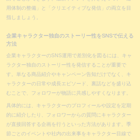
用体制の整備」と「クリエイティブな発信」の両立を目
SNSキャラクター著作権対策と企業リスク
指しましょう。
管理の基本
企業キャラクター運用で押さえる著作権問
企業キャラクター独自のストーリー性をSNSで伝える
題の実際
方法
企業キャラクターSNS運用時の著作権注意
企業キャラクターのSNS運用で差別化を図るには、キャ
ポイント
ラクター独自のストーリー性を発信することが重要で
著作権違反を防ぐ企業キャラクター投稿の
す。単なる商品紹介やキャンペーン告知だけでなく、キ
工夫
ャラクターの日常や成長エピソード、裏話などを盛り込
SNSで安心してキャラクターIPを運用する
むことで、フォロワーが物語に共感しやすくなります。
方法
具体的には、キャラクターのプロフィールや設定を定期
インスタやXで人気を集める企業キャラクター
的に紹介したり、フォロワーからの質問にキャラクター
運用の極意
が直接回答する企画を行うといった方法があります。季
インスタで映える企業キャラクター投稿の
節ごとのイベントや社内の出来事をキャラクター目線で
コツ