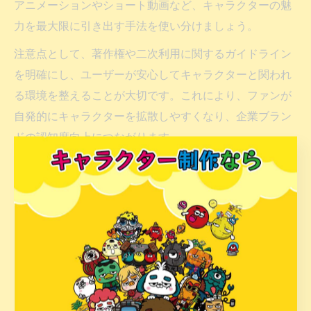
アニメーションやショート動画など、キャラクターの魅
力を最大限に引き出す手法を使い分けましょう。
注意点として、著作権や二次利用に関するガイドライン
を明確にし、ユーザーが安心してキャラクターと関われ
る環境を整えることが大切です。これにより、ファンが
自発的にキャラクターを拡散しやすくなり、企業ブラン
ドの認知度向上につながります。
企業キャラクター人気が高まるSNS投稿の作り方
企業キャラクターの人気を高めるSNS投稿には、共感・
参加・拡散の3要素が欠かせません。まず、ユーザーの
日常に寄り添う内容や、時事性のある話題を盛り込むこ
とで共感を呼び起こします。次に、ハッシュタグキャン
ペーンやファンアート募集など、ユーザーが参加できる
企画を設けるとエンゲージメントが大幅に向上します。