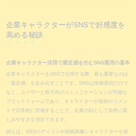
企業キャラクター独自のストーリー性を
SNSで伝える方法
企業キャラクターがSNSで好感度を
SNSキャラクター人気の秘訣とブランド好
高める秘訣
感度の関係
企業キャラクター運用で避けたい失敗例の
傾向と対策
企業キャラクター活用で親近感を生むSNS運用の基本
SNS発キャラクター成功の裏側と活用術
企業キャラクターをSNSで活用する際、最も重要なのは
SNS発キャラクターが企業にもたらすブラ
「親近感」を生み出すことです。SNSは情報発信だけで
ンド価値の変化
なく、ユーザーと双方向のコミュニケーションが可能な
企業キャラクター成功事例に学ぶSNS運用
プラットフォームであり、キャラクターが投稿やコメン
のポイント
トで日常的に登場することで、企業の顔として自然に親
SNS運用で企業キャラクターの魅力を最大
しみやすさを演出できます。
化する工夫
例えば、SNSのアイコンや投稿画像にキャラクターを使
企業キャラクター人気が高まるSNS投稿の