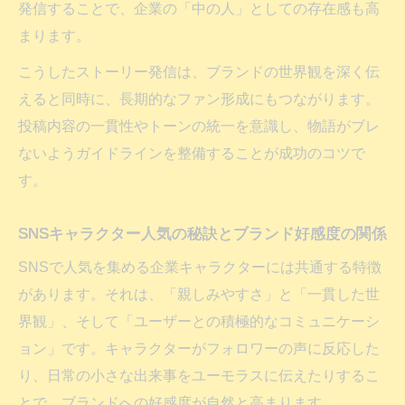
発信することで、企業の「中の人」としての存在感も高
Xでも話題を呼ぶ企業キャラクター運用の工
まります。
夫
こうしたストーリー発信は、ブランドの世界観を深く伝
SNSキャラクター人気に直結する投稿スタ
えると同時に、長期的なファン形成にもつながります。
イル例
投稿内容の一貫性やトーンの統一を意識し、物語がブレ
企業キャラクターをSNSで拡散させる秘訣
ないようガイドラインを整備することが成功のコツで
企業キャラクター運用の成功に導くSNS活
す。
用術
SNSキャラクター人気の秘訣とブランド好感度の関係
SNSで人気を集める企業キャラクターには共通する特徴
があります。それは、「親しみやすさ」と「一貫した世
界観」、そして「ユーザーとの積極的なコミュニケーシ
ョン」です。キャラクターがフォロワーの声に反応した
り、日常の小さな出来事をユーモラスに伝えたりするこ
とで、ブランドへの好感度が自然と高まります。