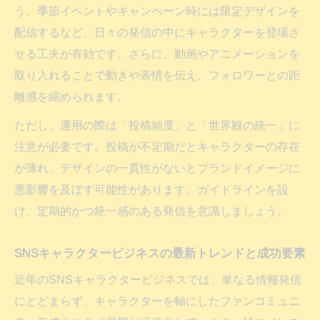
う、季節イベントやキャンペーン時には限定デザインを
作り方
配信するなど、日々の発信の中にキャラクターを登場さ
企業キャラクター活用が生む新たなキャラ
せる工夫が有効です。さらに、動画やアニメーションを
クタービジネス
取り入れることで動きや表情を伝え、フォロワーとの距
親しみを生む企業キャラクター運用には何が必
離感を縮められます。
要か
ただし、運用の際は「投稿頻度」と「世界観の統一」に
企業キャラクターが親しみを持たれるSNS
注意が必要です。投稿が不定期だとキャラクターの存在
運用の秘訣
が薄れ、デザインの一貫性がないとブランドイメージに
SNSキャラクタービジネスで重視すべきキ
悪影響を及ぼす可能性があります。ガイドラインを設
ャラ設定と表現
け、定期的かつ統一感のある発信を意識しましょう。
企業キャラクターを活かすSNSコミュニケ
ーション術
SNSキャラクタービジネスの最新トレンドと成功要素
ファンを引き寄せる企業キャラクターの人
近年のSNSキャラクタービジネスでは、単なる情報発信
格作り
にとどまらず、キャラクターを軸にしたファンコミュニ
SNS運用で企業キャラクターの信頼を築く