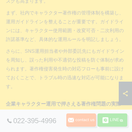
スクも高まります。
まず、社内でキャラクター著作権の管理体制を構築し、
運用ガイドラインを整えることが重要です。ガイドライ
ンには、キャラクター使用範囲・改変可否・二次利用の
許諾基準など、具体的な運用ルールを明記しましょう。
さらに、SNS運用担当者や外部委託先にもガイドライン
を周知し、誤った利用や不適切な投稿を防ぐ体制が求め
られます。著作権侵害発生時の対応フローも事前に設け
ておくことで、トラブル時の迅速な対応が可能になりま
す。
企業キャラクター運用で押さえる著作権問題の実際
企業キャラクターのSNS運用では、著作権問題が現実的
022-395-4996
contact us
LINE
なリスクとして顕在化しやすいです。特に、キャラクタ