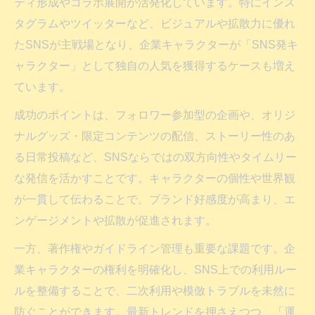
ティ形成やコラボ展開が活発化しています。特にインス
投稿例
タグラムやツイッターなど、ビジュアルや拡散力に優れ
キャラクターIPをSNSで活かす実践ポイントま
たSNSが主戦場となり、企業キャラクターが「SNS発キ
とめ
ャラクター」として独自の人気を獲得するケースも増え
企業キャラクターIP運用でSNS効果を高め
ています。
る方法
成功のポイントは、フォロワー参加型の企画や、オリジ
SNS運用で企業キャラクターIPの魅力を伝
ナルグッズ・限定コンテンツの配信、ストーリー性のあ
えるコツ
る日常投稿など、SNSならではの双方向性やタイムリー
キャラクターIPを活かすSNSコンテンツの
な発信を活かすことです。キャラクターの個性や世界観
選び方
が一貫して伝わることで、ブランド好感度が高まり、エ
企業キャラクターIP活用時の失敗例に学ぶ
ンゲージメントや拡散が促進されます。
注意点
一方、著作権やガイドライン管理も重要な課題です。企
複数SNSで活躍する企業キャラクター運用
業キャラクターの権利を明確化し、SNS上での利用ルー
の工夫
ルを整備することで、二次利用や模倣トラブルを未然に
著作権リスクに強い企業キャラクターSNS戦略
防ぐことができます。最新トレンドを押さえつつ、「運