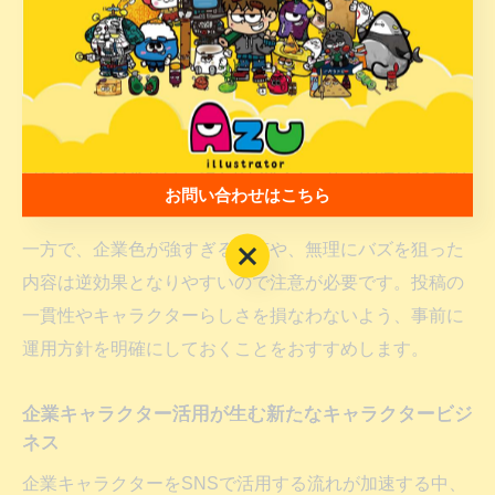
さらに、投稿内容に遊び心やサプライズ要素を加えるこ
とで、拡散されやすいコンテンツになります。例えば、
キャラクターが季節のイベントに合わせてコスプレを披
露したり、ユーザーから寄せられた質問にキャラクター
自身が答える形式は、多くのSNSユーザーの注目を集め
お問い合わせはこちら
ます。
一方で、企業色が強すぎる投稿や、無理にバズを狙った
お問い合わせはこちら
内容は逆効果となりやすいので注意が必要です。投稿の
一貫性やキャラクターらしさを損なわないよう、事前に
運用方針を明確にしておくことをおすすめします。
企業キャラクター活用が生む新たなキャラクタービジ
ネス
企業キャラクターをSNSで活用する流れが加速する中、