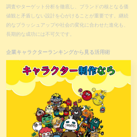
調査やターゲット分析を徹底し、ブランドの核となる価
値観と矛盾しない設計を心がけることが重要です。継続
的なブラッシュアップや社会の変化に合わせた進化も、
長期的な成功には不可欠です。
企業キャラクターランキングから見る活用術
企業キャラクターランキングに名を連ねるキャラクター
は、認知度の高さや話題性、顧客とのコミュニケーショ
ン力に優れています。ランキング上位のキャラクター
は、テレビCMやSNS、グッズ展開など多面的に活用さ
れており、企業ブランディングの中核を担っています。
これらのキャラクターに共通する活用術としては、ター
ゲット層の共感を呼ぶストーリーやデザイン、定期的な
イベントやキャンペーンの実施、メディアとの連携など