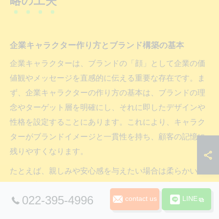
略の工夫
企業キャラクター作り方とブランド構築の基本
企業キャラクターは、ブランドの「顔」として企業の価
値観やメッセージを直感的に伝える重要な存在です。ま
ず、企業キャラクターの作り方の基本は、ブランドの理
念やターゲット層を明確にし、それに即したデザインや
性格を設定することにあります。これにより、キャラク
ターがブランドイメージと一貫性を持ち、顧客の記憶に
残りやすくなります。
たとえば、親しみや安心感を与えたい場合は柔らかい色
合いや丸みのあるフォルムを採用し、信頼や専門性を強
022-395-4996
contact us
LINE
調したいときはシンプルで知的な要素を取り入れると効
果的です。ブランド構築の観点からは、キャラクターが