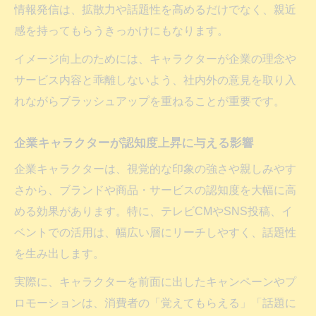
情報発信は、拡散力や話題性を高めるだけでなく、親近
企業キャラクター作り方とブランド構築の
感を持ってもらうきっかけにもなります。
基本
イメージ向上のためには、キャラクターが企業の理念や
企業キャラクター開発で重視すべき戦略視
サービス内容と乖離しないよう、社内外の意見を取り入
点
れながらブラッシュアップを重ねることが重要です。
企業キャラクター制作時のブランド戦略手
法
企業キャラクターが認知度上昇に与える影響
企業キャラクター作成時の認知度向上ポイ
企業キャラクターは、視覚的な印象の強さや親しみやす
ント
さから、ブランドや商品・サービスの認知度を大幅に高
BtoBにも活かせる企業キャラクター作り方
める効果があります。特に、テレビCMやSNS投稿、イ
企業キャラクターでファンを増やす秘訣
ベントでの活用は、幅広い層にリーチしやすく、話題性
企業キャラクターで長期ファンを獲得する
を生み出します。
方法
実際に、キャラクターを前面に出したキャンペーンやプ
企業キャラクター活用で顧客ロイヤリティ
ロモーションは、消費者の「覚えてもらえる」「話題に
向上