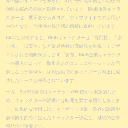
界の堅いイメージを和らげ、取引先や従業員との心理的
距離を縮める効果が期待されています。BtoB企業キャラ
クターは、展示会やカタログ、ウェブサイトでの活用が
中心となり、信頼感や親近感の構築に貢献しています。
BtoCと比較すると、BtoBキャラクターは「専門性」「安
心感」「誠実さ」など業界特有の価値観を重視してデザ
インされる傾向があります。実際、BtoB企業キャラクタ
ーの導入によって、取引先とのコミュニケーションが円
滑になった事例や、採用活動での自社イメージ向上に成
功したケースも報告されています。
一方、BtoB領域ではターゲットが明確かつ限定的なた
め、キャラクターの浸透には時間を要する場合もありま
す。効果的な活用には、ターゲット企業・業界の課題や
価値観を的確に捉えたキャラクター設定と、継続的な情
報発信が重要です。