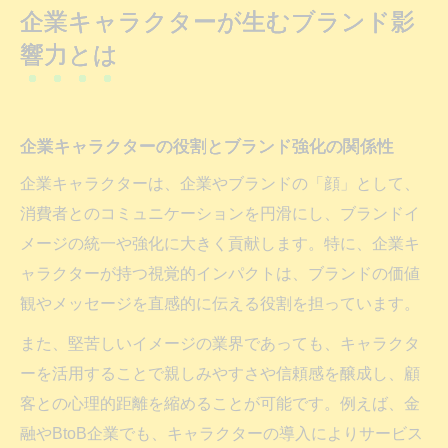
企業キャラクターが生むブランド影
企業キャラクター導入で顧客ロイヤリティ
響力とは
向上へ
企業キャラクターの効果的なブランド戦略
成功例から見る企業キャラクターの役割
企業キャラクターの役割とブランド強化の関係性
企業キャラクター成功例が教える実践的な
企業キャラクターは、企業やブランドの「顔」として、
役割
消費者とのコミュニケーションを円滑にし、ブランドイ
企業キャラクターの役割と成功の要因を解
メージの統一や強化に大きく貢献します。特に、企業キ
説
ャラクターが持つ視覚的インパクトは、ブランドの価値
BtoB企業キャラクター事例と効果の比較
観やメッセージを直感的に伝える役割を担っています。
成功した企業キャラクターの戦略分析
また、堅苦しいイメージの業界であっても、キャラクタ
企業キャラクターランキングから見る活用
ーを活用することで親しみやすさや信頼感を醸成し、顧
術
客との心理的距離を縮めることが可能です。例えば、金
認知度拡大に効く企業キャラクター戦略
融やBtoB企業でも、キャラクターの導入によりサービス