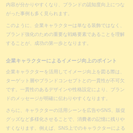
企業キャラクター認知度アップの戦略設計
内容が分かりやすくなり、ブランドの認知度向上につな
術
がった事例も多く見られます。
SNSと連動した企業キャラクター活用法
このように、企業キャラクターは単なる装飾ではなく、
企業キャラクターを使った話題拡散の秘訣
ブランド強化のための重要な戦略要素であることを理解
認知度ランキング活用で戦略を見直す方法
することが、成功の第一歩となります。
企業キャラクターの効果を最大化する工夫
企業キャラクターによるイメージ向上のポイント
BtoBで注目の企業キャラクター活用法解説
BtoB向け企業キャラクターの活用ポイント
企業キャラクターを活用してイメージ向上を図る際は、
ターゲット層やブランドコンセプトとの一貫性が不可欠
BtoB企業キャラクターが信頼構築に貢献
です。一貫性のあるデザインや性格設定により、ブラン
BtoB業界で企業キャラクターが果たす役割
ドのメッセージが明確に伝わりやすくなります。
企業キャラクター導入で取引先拡大を狙う
方法
さらに、キャラクターの活用シーンを広告やSNS、販促
グッズなど多様化させることで、消費者の記憶に残りや
BtoBキャラクター戦略の成功事例に学ぶ
すくなります。例えば、SNS上でのキャラクターによる
キャラクターの作り方とブランド戦略の工夫