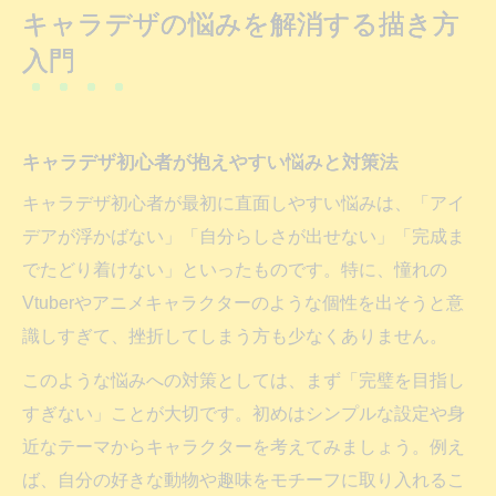
キャラデザ資料やテンプレの上手な活用術
キャラデザの悩みを解消する描き方
アイデア不足を乗り越えるキャラデザ発想術
入門
キャラデザアイデアが浮かばない理由の分
析
キャラデザに役立つ発想法と取材の工夫
キャラデザ初心者が抱えやすい悩みと対策法
資料を活かしたキャラデザ発想の広げ方
キャラデザ初心者が最初に直面しやすい悩みは、「アイ
キャラデザテンプレートを使った着想術
デアが浮かばない」「自分らしさが出せない」「完成ま
Vtuber風キャラデザに学ぶオリジナリティ
でたどり着けない」といったものです。特に、憧れの
初心者が実践できるキャラデザの設定方法
Vtuberやアニメキャラクターのような個性を出そうと意
キャラデザ設定で押さえるべき基礎要素
識しすぎて、挫折してしまう方も少なくありません。
キャラデザテンプレを使った設定例の紹介
このような悩みへの対策としては、まず「完璧を目指し
キャラデザに個性を出す情報整理術
すぎない」ことが大切です。初めはシンプルな設定や身
近なテーマからキャラクターを考えてみましょう。例え
魅力的なキャラデザ設定の作り方のコツ
ば、自分の好きな動物や趣味をモチーフに取り入れるこ
初心者向けキャラデザ設定の失敗例と対策