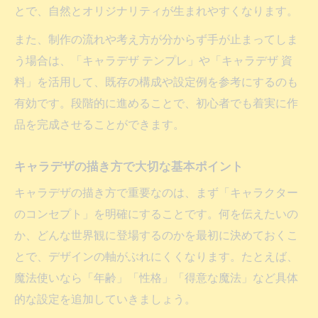
とで、自然とオリジナリティが生まれやすくなります。
漫画やVtuber風キャラデザの作成ポイント
また、制作の流れや考え方が分からず手が止まってしま
漫画キャラデザの描き方と個性の出し方
う場合は、「キャラデザ テンプレ」や「キャラデザ 資
Vtuberキャラデザの特徴と押さえたい点
料」を活用して、既存の構成や設定例を参考にするのも
キャラデザ資料をもとにした表現の幅の出
有効です。段階的に進めることで、初心者でも着実に作
し方
品を完成させることができます。
キャラデザメーカーを活用したデザイン練
習
キャラデザの描き方で大切な基本ポイント
流行を取り入れたキャラデザの工夫ポイン
キャラデザの描き方で重要なのは、まず「キャラクター
ト
のコンセプト」を明確にすることです。何を伝えたいの
キャラデザで個性を引き出す小物活用術
か、どんな世界観に登場するのかを最初に決めておくこ
キャラデザにおける小物の重要性を解説
とで、デザインの軸がぶれにくくなります。たとえば、
小物を使ってキャラデザに個性を追加する
魔法使いなら「年齢」「性格」「得意な魔法」など具体
方法
的な設定を追加していきましょう。