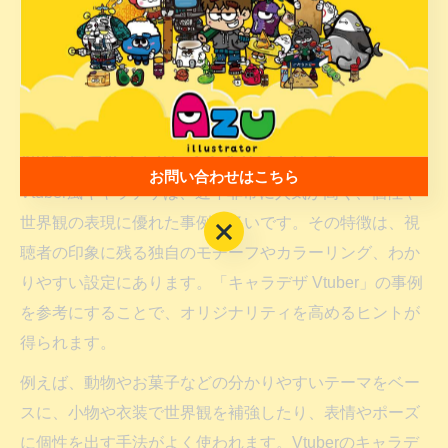
ズしたり、独自の設定を追加することも大切です。経験
者はテンプレートの枠を超えるアレンジを、初心者はま
ず基本を押さえてから徐々に発展させていくとよいでし
ょう。
Vtuber風キャラデザに学ぶオリジナリティ
お問い合わせはこちら
Vtuber風キャラデザは、近年非常に人気が高く、個性や
世界観の表現に優れた事例が多いです。その特徴は、視
お問い合わせはこちら
聴者の印象に残る独自のモチーフやカラーリング、わか
りやすい設定にあります。「キャラデザ Vtuber」の事例
を参考にすることで、オリジナリティを高めるヒントが
得られます。
例えば、動物やお菓子などの分かりやすいテーマをベー
スに、小物や衣装で世界観を補強したり、表情やポーズ
に個性を出す手法がよく使われます。Vtuberのキャラデ