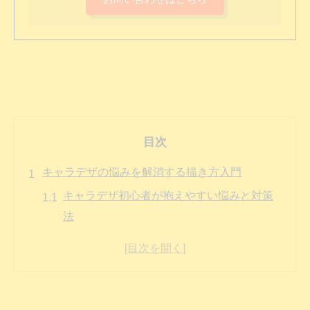
目次
キャラデザの悩みを解消する描き方入門
キャラデザ初心者が抱えやすい悩みと対策
法
キャラデザの描き方で大切な基本ポイント
キャラデザ決まらないときの乗り越え方
キャラデザを諦めない習慣づくりのコツ