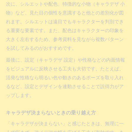
キャラデザ資料で小物アイデアを探すコツ
次に、シルエットや配色、特徴的な小物（キャラデザ 小
設定と連動したキャラデザ小物の選び方
物）など、見た目の個性を意識すると他との差別化が図
漫画やVtuber風キャラデザに合う小物例
れます。シルエットは遠目でもキャラクターを判別でき
る重要な要素です。また、配色はキャラクターの印象を
資料やテンプレを活かすキャラデザのコツ
大きく左右するため、参考資料を見ながら複数パターン
キャラデザ資料を効果的に集める方法
を試してみるのがおすすめです。
キャラデザテンプレート活用の実践テクニ
ック
最後に、設定（キャラデザ 設定）や性格などの内面情報
をビジュアルに反映させる工夫も大切です。たとえば、
初心者が迷わないキャラデザ資料の整理術
活発な性格なら明るい色や動きのあるポーズを取り入れ
メーカーやSNSでキャラデザ参考事例を探
るなど、設定とデザインを連動させることで説得力がア
す
ップします。
キャラデザ資料分析で描き方を磨くコツ
キャラデザ決まらないときの乗り越え方
「キャラデザが決まらない」と感じたときは、無理に一