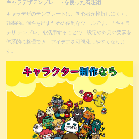
キャラデザテンプレートを使った着想術
キャラデザのテンプレートは、初心者が挫折しにくく、
効率的に個性を出すための便利なツールです。「キャラ
デザ テンプレ」を活用することで、設定や外見の要素を
体系的に整理でき、アイデアを可視化しやすくなりま
す。
テンプレートには、「性格」「年齢」「職業」「趣味」
「口癖」などの項目が用意されていることが多く、これ
らを一つずつ埋めていくことで自然とキャラクター像が
膨らみます。さらに、テンプレートを使って複数のバリ
エーションを作り、比較することで、より自分の理想に
近いキャラデザを見つけやすくなります。
注意点としては、テンプレートに頼りすぎて似たような
キャラばかりにならないよう、時には項目をカスタマイ