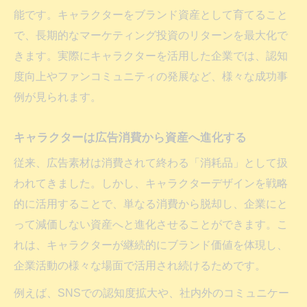
場
能です。キャラクターをブランド資産として育てること
キャラクターデザイン依頼時の追加料金要
で、長期的なマーケティング投資のリターンを最大化で
素
きます。実際にキャラクターを活用した企業では、認知
依頼先ごとに異なる修正回数や条件を確認
度向上やファンコミュニティの発展など、様々な成功事
キャラクターデザイン依頼後の資産運用術
例が見られます。
依頼後も資産価値を高める運用ポイント
キャラクターは広告消費から資産へ進化する
キャラクターデザイン依頼からの長期活用
術
従来、広告素材は消費されて終わる「消耗品」として扱
われてきました。しかし、キャラクターデザインを戦略
各種媒体でのキャラクター展開成功事例
的に活用することで、単なる消費から脱却し、企業にと
社内外への共通言語化でブランド強化
って減価しない資産へと進化させることができます。こ
キャラクターデザイン依頼後の改善と分析
れは、キャラクターが継続的にブランド価値を体現し、
法
企業活動の様々な場面で活用され続けるためです。
例えば、SNSでの認知度拡大や、社内外のコミュニケー