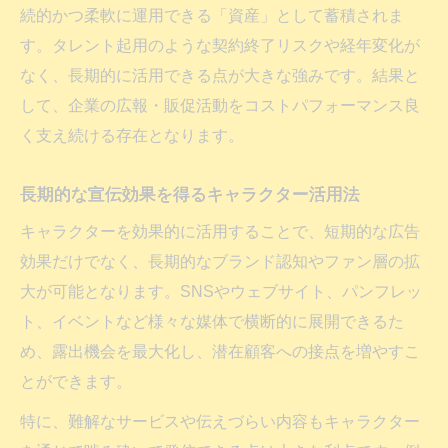
続的かつ柔軟に運用できる「資産」として蓄積されま
企業資産となるキャラクター活用戦略
す。タレント起用のような契約終了リスクや経年変化が
キャラクターデザイン依頼で実現する資産
なく、長期的に活用できる点が大きな強みです。結果と
化戦略
して、企業の広報・販促活動をコストパフォーマンス良
SNS展開で認知度拡大を図る活用術
く支え続ける存在となります。
長期的に使えるキャラクターの設計ポイン
長期的な宣伝効果を得るキャラクター活用法
ト
キャラクターによる難解サービスの訴求方
キャラクターを効果的に活用することで、短期的な広告
法
効果だけでなく、長期的なブランド認知やファン層の拡
コンテンツの幅広い活用で資産価値を高め
大が可能となります。SNSやウェブサイト、パンフレッ
る
ト、イベントなど様々な媒体で横断的に展開できるた
め、露出機会を最大化し、潜在顧客への接点を増やすこ
依頼先選びで変わる価格と活用範囲
とができます。
キャラクターデザイン依頼先ごとの価格差
比較
特に、難解なサービスや伝えづらい内容もキャラクター