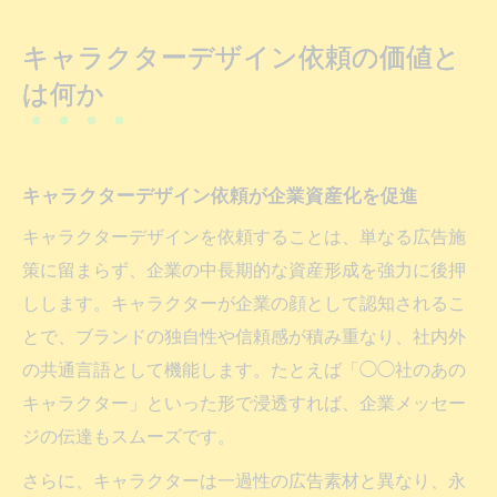
上
キャラクターデザイン依頼の価値と
キャラクターは広告消費から資産へ進化す
は何か
る
社内外で共通言語化するキャラクターデザ
イン依頼
キャラクターデザイン依頼が企業資産化を促進
依頼前に知るべき価格相場のポイント
キャラクターデザインを依頼することは、単なる広告施
キャラクターデザイン依頼における相場の
策に留まらず、企業の中長期的な資産形成を強力に後押
基本
しします。キャラクターが企業の顔として認知されるこ
依頼前に知りたいフリーランスの価格感覚
とで、ブランドの独自性や信頼感が積み重なり、社内外
企業キャラクターデザイン依頼の価格傾向
の共通言語として機能します。たとえば「◯◯社のあの
とは
キャラクター」といった形で浸透すれば、企業メッセー
VTuberや個人依頼のキャラデザ相場を押さ
ジの伝達もスムーズです。
える
さらに、キャラクターは一過性の広告素材と異なり、永
ライセンス料など価格に影響するポイント