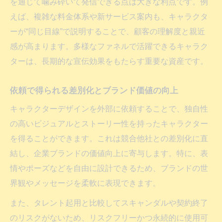
を通じて噛み砕いて発信できる点は大きな利点です。例
依頼先選定がキャラの資産価値を左右する
えば、複雑な料金体系や新サービス案内も、キャラクタ
理由
ーが“同じ目線”で説明することで、顧客の理解度と親近
制作会社とフリーランス依頼の活用範囲の
感が高まります。多様なファネルで活躍できるキャラク
違い
ターは、長期的な宣伝効果をもたらす重要な資産です。
依頼先による著作権・ライセンス条件の傾
向
依頼で得られる差別化とブランド価値の向上
大手デザイン会社依頼と個人依頼のメリッ
キャラクターデザインを外部に依頼することで、独自性
ト比較
の高いビジュアルとストーリー性を持ったキャラクター
フリーランスと制作会社の相場の違い
を得ることができます。これは競合他社との差別化に直
キャラクターデザイン依頼の相場比較と特
結し、企業ブランドの価値向上に寄与します。特に、表
徴
情やポーズなどを自由に設計できるため、ブランドの世
フリーランス依頼と制作会社依頼の価格構
界観やメッセージを柔軟に表現できます。
造
また、タレント起用と比較してスキャンダルや契約終了
個人依頼と企業依頼で変わるキャラデザ相
のリスクがないため、リスクフリーかつ永続的に使用可