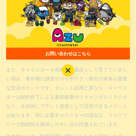
キャラクターデザインの価格を考える際、制作費だけで
なくライセンス料や著作権の取り扱いも大きなポイント
となります。商用利用や媒体横断での展開を想定する場
合、追加でライセンス料が発生するケースが一般的で
す。たとえば、印刷物だけでなく、ウェブや映像、グッ
ズ展開にも利用する場合は、その都度利用範囲を明確に
お問い合わせはこちら
し、追加費用の有無を確認しておく必要があります。
お問い合わせはこちら
また、キャラクターを長期的な資産として育てていきた
い場合、著作権の譲渡やロイヤリティ発生の有無も重要
な交渉ポイントです。タレント起用と異なり、キャラク
ターは契約終了による素材破棄やスキャンダルリスクが
なく、永続的にブランド資産として活用できるメリット
があります。特に企業キャラクターの場合は、リスクフ
リーで独自性を維持しやすい点が評価されています。