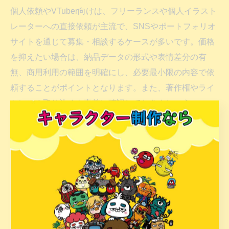
個人依頼やVTuber向けは、フリーランスや個人イラスト
レーターへの直接依頼が主流で、SNSやポートフォリオ
サイトを通じて募集・相談するケースが多いです。価格
を抑えたい場合は、納品データの形式や表情差分の有
無、商用利用の範囲を明確にし、必要最小限の内容で依
頼することがポイントとなります。また、著作権やライ
センスの取り決めも事前に確認しておきましょう。
「思った以上にコストがかかった」「イメージと違う仕
上がりになった」といった失敗を防ぐためにも、事前の
ヒアリングやイメージのすり合わせが重要です。口コミ
や過去実績を参考に、信頼できるクリエイターを選ぶこ
とが成功の近道です。
ライセンス料など価格に影響するポイント