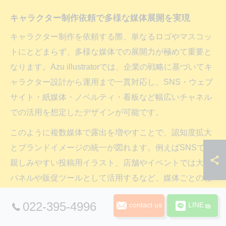
キャラクター制作依頼で多様な媒体展開を実現
キャラクター制作を依頼する際、単なるロゴやマスコッ
トにとどまらず、多様な媒体での展開力が極めて重要と
なります。Azu illustratorでは、企業の戦略に基づいてキ
ャラクター設計から運用まで一貫対応し、SNS・ウェブ
サイト・紙媒体・ノベルティ・看板など幅広いチャネル
での活用を想定したデザインが可能です。
このように複数媒体で露出を増やすことで、認知度拡大
とブランドイメージの統一が図れます。例えばSNSでは
親しみやすい投稿用イラスト、店舗やイベントでは大型
パネルや販促ツールとして活用するなど、媒体ごとの仕
様に最適化したデータ納品が強みです。
022-395-4996
contact us
LINE
媒体横断展開を成功させるには、初期設計段階から将来