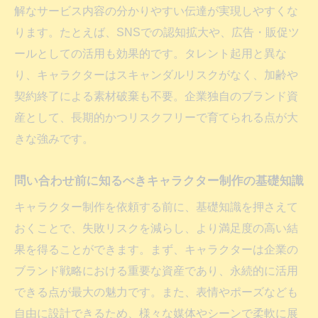
解なサービス内容の分かりやすい伝達が実現しやすくな
違い
ります。たとえば、SNSでの認知拡大や、広告・販促ツ
ブランディング強化に効くキャラクター活用法
ールとしての活用も効果的です。タレント起用と異な
キャラクター制作依頼でブランド認知度を
り、キャラクターはスキャンダルリスクがなく、加齢や
高める方法
契約終了による素材破棄も不要。企業独自のブランド資
問い合わせ増加につながるキャラクター活
産として、長期的かつリスクフリーで育てられる点が大
用事例
きな強みです。
企業資産としてのキャラクター制作の重要
問い合わせ前に知るべきキャラクター制作の基礎知識
性
キャラクター制作会社との連携でブランド
キャラクター制作を依頼する前に、基礎知識を押さえて
力を強化
おくことで、失敗リスクを減らし、より満足度の高い結
キャラクターデザイン会社大手に依頼する
果を得ることができます。まず、キャラクターは企業の
メリット
ブランド戦略における重要な資産であり、永続的に活用
できる点が最大の魅力です。また、表情やポーズなども
SNS拡散を狙ったキャラクター制作の魅力
自由に設計できるため、様々な媒体やシーンで柔軟に展