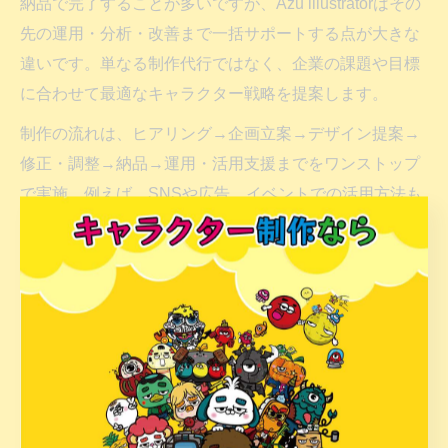
納品で完了することが多いですが、Azu illustratorはその
先の運用・分析・改善まで一括サポートする点が大きな
違いです。単なる制作代行ではなく、企業の課題や目標
に合わせて最適なキャラクター戦略を提案します。
制作の流れは、ヒアリング→企画立案→デザイン提案→
修正・調整→納品→運用・活用支援までをワンストップ
で実施。例えば、SNSや広告、イベントでの活用方法も
具体的にアドバイスし、キャラクターの露出量を最大化
します。
このように、Azu illustratorはキャラクターを単なるデザ
インではなく、企業資産として最大限に活用するための
総合的なサポートを提供しています。失敗しないキャラ
クター制作のためのパートナー選びとして、ぜひ検討し
てみてください。