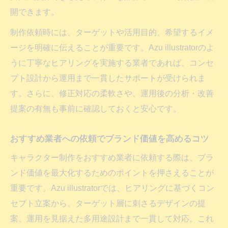
キャラクター制作依頼でSNS認知度を拡大
開できます。
する秘訣
制作依頼時には、ターゲットや活用目的、希望するイメ
問い合わせ増加を叶えるSNS向けキャラク
ージを明確に伝えることが重要です。Azu illustratorのよ
ター制作
うに丁寧なヒアリングを実施する業者であれば、コンセ
SNS活用で話題化するキャラクター制作会
プト設計から運用まで一貫したサポートが受けられま
社の選び方
す。さらに、修正対応の柔軟さや、運用後の分析・改善
キャラクター制作とSNS拡散の成功事例を
提案の有無も事前に確認しておくと安心です。
紹介
SNSアイコンにも使えるキャラクター制作
おすすめ業者への依頼でブランド価値を高めるコツ
依頼の流れ
キャラクター制作をおすすめ業者に依頼する際は、ブラ
広がる媒体横断の活用例と資産価値
ンド価値を最大化するためのポイントを押さえることが
キャラクター制作依頼で多様な媒体展開を
重要です。Azu illustratorでは、ヒアリングに基づくコン
実現
セプト立案から、ターゲット層に刺さるデザインの提
問い合わせを増やすための媒体横断活用法
案、運用を見据えた多用途設計まで一貫して対応。これ