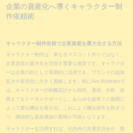
企業の資産化へ導くキャラクター制
キャラクター制作会社選びで失敗しない依
作依頼術
頼術のポイント
キャラクター制作依頼による長期的な宣伝
効果の秘訣
キャラクター制作依頼で企業資産を最大化する方法
Azu illustratorの特徴と問い合わせのポイント
キャラクター制作は、単なるマスコット作りではなく、
Azu illustratorへキャラクター制作を依頼す
企業資産の最大化を目指す重要な施策です。キャラクタ
る理由
ーは企業の顔として長期的に活用でき、ブランドの認知
問い合わせ時に確認したいAzu illustratorの
拡大や差別化に大きく貢献します。特にAzu illustratorで
強み
は、キャラクターの戦略設計から制作、運用、分析、改
キャラクター制作依頼におけるAzu
善までをトータルサポートし、あらゆる媒体での展開に
illustratorの実績
よって露出機会を最大化。これにより機会損失を防ぎつ
Azu illustratorの問い合わせ対応と制作サポ
つ、継続的な資産価値の蓄積が可能となります。
ート体制
キャラクターを活用すれば、社内外の共通言語化や、難
キャラクター制作の流れとAzu illustratorの