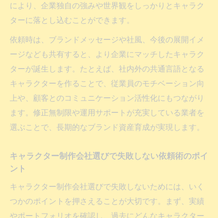
キャラクター制作会社を活用した資産価値
により、企業独自の強みや世界観をしっかりとキャラク
の向上策
ターに落とし込むことができます。
オリジナルキャラクター制作で可能性を広
依頼時は、ブランドメッセージや社風、今後の展開イメ
げる事例
ージなども共有すると、より企業にマッチしたキャラク
キャラクター制作依頼が企業資産化を加速
ターが誕生します。たとえば、社内外の共通言語となる
させる理由
キャラクターを作ることで、従業員のモチベーション向
リスクフリーで永続活用できる制作業者の選び
上や、顧客とのコミュニケーション活性化にもつながり
方
ます。修正無制限や運用サポートが充実している業者を
リスクフリーなキャラクター制作依頼先の
選ぶことで、長期的なブランド資産育成が実現します。
選定基準
キャラクター制作会社選びで失敗しない依頼術のポイ
問い合わせ時に確認すべき永続利用のポイ
ント
ント
キャラクター制作会社選びで失敗しないためには、いく
おすすめキャラクター制作会社の選び方と
つかのポイントを押さえることが大切です。まず、実績
注意点
やポートフォリオを確認し、過去にどんなキャラクター