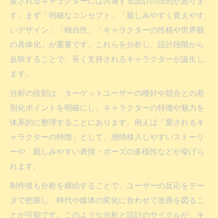
依頼時に知る独自性やリスクフリーのポイ
愛されるキャラクターには共通する設計の法則がありま
ント
す。まず「明確なコンセプト」「親しみやすく覚えやす
いデザイン」「独自性」「キャラクターの性格や世界観
制作から運用まで分析が支える資産価値向
の具体化」が重要です。これらを分析し、設計段階から
上
反映することで、長く支持されるキャラクターが誕生し
問い合わせ対応で活かす４大メリットの説
ます。
明法
分析の役割は、ターゲットユーザーの嗜好や競合との差
キャラクター分析が人気キャラ法則に与え
別化ポイントを明確にし、キャラクターの特徴や魅力を
る影響
体系的に整理することにあります。例えば「愛されるキ
長期的な活用を見据えた依頼の注意点とは
ャラクターの特徴」として、感情移入しやすいストーリ
キャラクター制作依頼時の長期活用分析ポ
ーや、親しみやすい表情・ポーズの多様性などが挙げら
イント
れます。
分析シートを活用した運用設計のコツを解
制作後も分析を継続することで、ユーザーの反応をデー
説
タで把握し、時代や媒体の変化に合わせて改善を図るこ
依頼前に押さえるべき制作・分析の注意事
とが可能です。このような分析と設計のサイクルが、キ