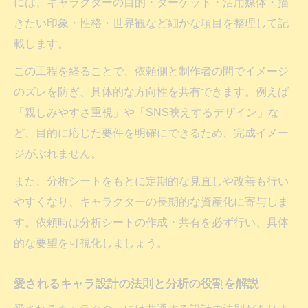
キャラクター制作分析で高まるブランド資
には、キャラクターの目的・ターゲット・活用媒体・描
産価値
きたい印象・性格・世界観など細かな項目を整理して記
載します。
愛されるキャラデザインと分析コツの活用
法
この工程を経ることで、依頼側と制作者の間でイメージ
キャラクター制作依頼で得られる資産的メ
のズレを防ぎ、具体的な方向性を共有できます。例えば
リット
「親しみやすさ重視」や「SNS映えするデザイン」な
問い合わせが増えるキャラクターの特徴を
ど、目的に応じた要件を明確にできるため、完成イメー
分析
ジがぶれません。
ブランド資産化に向けた分析視点での制作
また、分析シートをもとに定期的な見直しや改善も行い
依頼
やすくなり、キャラクターの長期的な資産化に寄与しま
キャラクター制作と分析がもたらす４大メリッ
す。依頼時は分析シートの作成・共有を必ず行い、具体
ト
的な要望を可視化しましょう。
キャラクター制作分析で得られる永続性の
愛されるキャラ設計の法則と分析の役割を解説
魅力