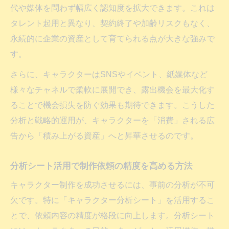
代や媒体を問わず幅広く認知度を拡大できます。これは
させる方法
タレント起用と異なり、契約終了や加齢リスクもなく、
制作依頼で重視すべきキャラクター分析コ
永続的に企業の資産として育てられる点が大きな強みで
ツ
す。
問い合わせ前に知るキャラクター制作の価値
さらに、キャラクターはSNSやイベント、紙媒体など
キャラクター制作の価値と分析活用の重要
様々なチャネルで柔軟に展開でき、露出機会を最大化す
性
ることで機会損失を防ぐ効果も期待できます。こうした
問い合わせ前に理解したい制作依頼の流れ
分析と戦略的運用が、キャラクターを「消費」される広
企業資産となるキャラクター制作のメリッ
告から「積み上がる資産」へと昇華させるのです。
ト
問い合わせ時に注目すべきキャラ設計と分
分析シート活用で制作依頼の精度を高める方法
析
キャラクター制作を成功させるには、事前の分析が不可
制作コツや分析シートで依頼をスムーズに
欠です。特に「キャラクター分析シート」を活用するこ
ブランド資産となるキャラクターの魅力を探る
とで、依頼内容の精度が格段に向上します。分析シート