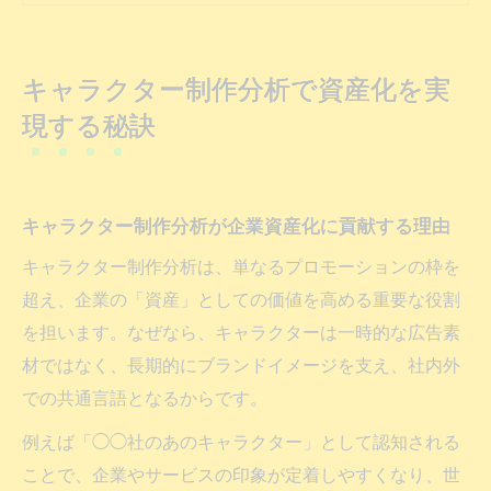
愛されるキャラ設計の法則と分析の役割を
解説
キャラクター制作分析で資産化を実
問い合わせ増加に繋がる制作・分析のポイ
現する秘訣
ント
キャラクター制作は宣伝効果と資産性を両
立できる
キャラクター制作分析が企業資産化に貢献する理由
愛されるキャラクターの制作依頼ガイド
キャラクター制作分析は、単なるプロモーションの枠を
キャラクター制作依頼時に分析をどう活か
超え、企業の「資産」としての価値を高める重要な役割
すか
を担います。なぜなら、キャラクターは一時的な広告素
依頼前に知る人気キャラの法則と分析シー
材ではなく、長期的にブランドイメージを支え、社内外
ト活用
での共通言語となるからです。
キャラクター制作依頼で問い合わせを円滑
例えば「◯◯社のあのキャラクター」として認知される
化する秘訣
ことで、企業やサービスの印象が定着しやすくなり、世
愛されるキャラクターの特徴を制作に反映