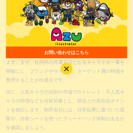
計を意識し、ブランドの「顔」として永続的に活躍でき
る要素を制作に取り入れましょう。
制作依頼で重視すべきキャラクター分析コツ
キャラクター制作の依頼時には「分析」に重きを置くこ
お問い合わせはこちら
とで、より戦略的かつ効果的なキャラクターを生み出せ
ます。まず、社内外の共通言語となるキャラクター像を
お問い合わせはこちら
明確にし、ブランドやサービス、ターゲット層の特徴を
整理することが出発点です。
次に、人気キャラの法則や市場でのトレンド、不人気キ
ャラの特徴なども分析対象とし、競合との差別化ポイン
トを抽出します。制作会社には、分析結果に基づいた提
案や、分析シートを使ったフィードバック体制があるか
を確認しましょう。