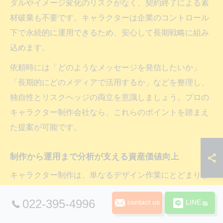
ダルやイメージ変化のリスクがなく、契約終了による素
材破棄も不要です。キャラクターは企業のコントロール
下で永続的に運用できるため、安心して長期戦略に組み
込めます。
依頼時には「どのようなメッセージを発信したいか」
「長期的にどのメディアで活用するか」などを整理し、
独自性とリスクヘッジの両立を意識しましょう。プロの
キャラクター制作会社なら、これらのポイントを踏まえ
た提案が可能です。
制作から運用まで分析が支える資産価値向上
キャラクター制作は、単なるデザイン作業にとどまりま
せん。設計段階から運用・分析・改善までを一貫して管
022-395-4996
contact us
LINE
理することで、キャラクターの資産価値は着実に向上し
ます。制作時にはターゲット層や用途、展開メディアを