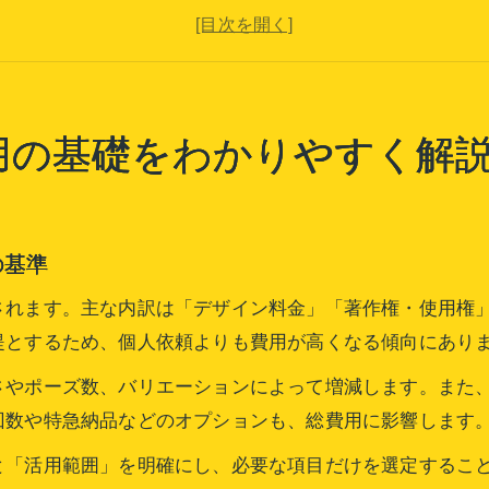
企業のキャラクター制作費用が変動する要素とは
キャラクター制作依頼で注意すべき料金体系
問い合わせ時に把握したい費用の目安とポイント
依頼先選びで変わるキャラクター制作の費用感
用の基礎をわかりやすく解
フリーランスと制作会社の費用感の違いを解説
キャラクター制作依頼先選びが費用に与える影響
企業が重視すべき依頼・問い合わせ時の費用比較
の基準
依頼前に知りたいキャラクターデザイン相場
されます。主な内訳は「デザイン料金」「著作権・使用権
キャラクター制作の費用交渉と問い合わせのコツ
提とするため、個人依頼よりも費用が高くなる傾向にあり
企業がキャラクターを活用する利点と費用事情
さやポーズ数、バリエーションによって増減します。また
キャラクター制作費用と企業活用のメリット
回数や特急納品などのオプションも、総費用に影響します
依頼時に意識したい企業キャラクターの費用対策
と「活用範囲」を明確にし、必要な項目だけを選定するこ
問い合わせで理解する企業のキャラクター費用感