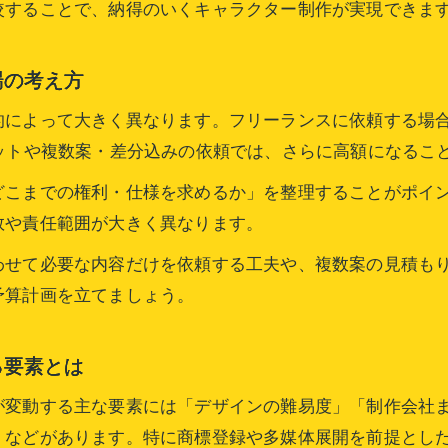
較することで、納得のいくキャラクター制作が実現できま
キャラクター制作依頼の効果と費用バランス
キャラクター運用まで見据えた費用設計の考え方
場の考え方
愛されるキャラクター制作依頼の流れと考え方
によって大きく異なります。フリーランスに依頼する場合
キャラクター制作依頼の基本フローと費用ポイント
ットや複数案・差分込みの依頼では、さらに高額になるこ
依頼・問い合わせ時に重視すべき愛される要素
こまでの権利・仕様を求めるか」を整理することがポイン
費用とクオリティを両立する依頼方法の工夫
数や責任範囲が大きく異なります。
企業キャラクター制作費用の適正な進め方
わせて必要な内容だけを依頼する工夫や、複数案の見積も
キャラクター制作依頼時の費用見積もりの流れ
予算計画を立てましょう。
キャラクター制作費用の相場を依頼前に把握する
キャラクター制作費用相場を知るための調査方法
る要素とは
依頼時に役立つ費用相場と問い合わせのコツ
が変動する主な要素には「デザインの難易度」「制作会社
企業キャラクター費用相場の比較と依頼先選び
」などがあります。特に商標登録や多媒体展開を前提とし
キャラクター制作・依頼の費用シミュレーション術