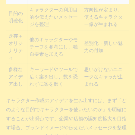
キャラクターの利用目
方向性が定まり、
目的の
的や伝えたいメッセー
使えるキャラクタ
明確化
ジを整理
ー像が生まれる
既存＋
他のキャラクターやモ
オリジ
差別化・新しい魅
チーフを参考にし、独
ナリテ
力の付加
自要素を加える
ィ
多様な
キーワードやツールで
思いがけないユニ
アイデ
広く案を出し、数を恐
ークなキャラが生
ア出し
れずに案を磨く
まれる
キャラクター作成のアイデアを生み出すには、まず「ど
のような目的でキャラクターを使いたいのか」を明確に
することが出発点です。企業や店舗の認知度拡大を目指
す場合、ブランドイメージや伝えたいメッセージを整理