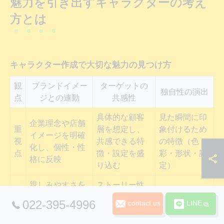
魅力を引き出すキャラクターの考え
方とは
キャラクター作成で大切な魅力の見つけ方
観
ブランドイメー
ターゲットの
独自性の演出
点
ジとの連動
共感性
具体的な顧客
見た瞬間に印
企業理念や店舗
重
層を想定し、
象付けるため
イメージを明確
視
共感できる特
の特徴（色
化し、個性・性
点
徴・設定を盛
彩・形状・設
格に反映
り込む
定）
親しみやすさを
ストーリー性
ポ
他にはない性
出すには柔らか
や顧客の価値
022-395-4996
イ
格や外見、ス
contact us
LINE
いシルエットや
観に寄り添う
ン
トーリーを持
明るい配色が有
背景づくりが