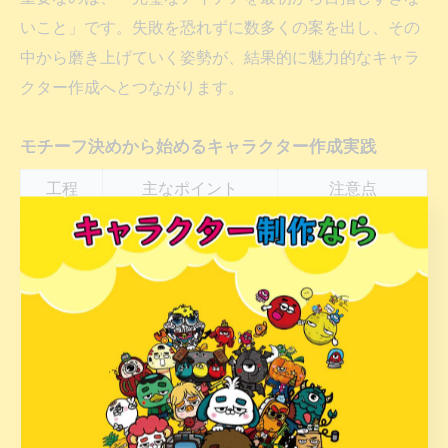
いこと」です。失敗を恐れずに数多くの案を出し、その
中から磨き上げていく姿勢が、結果的に魅力的なキャラ
クター作成へとつながります。
モチーフ決めから始めるキャラクター作成実践
工程
主なポイント
注意点
モチーフ
動物・植物・物体・人
業種や地域性、独
決定
物・概念などから選択
自性を重視
見た目や性格、カラ
性格・特
具体的なイメージ
ー、シルエットを具体
徴設定
へ落とし込む
化
ラフスケ
既存キャラとの類
複数案を描いて比較・
ッチ・検
似や権利侵害に注
絞り込み
討
意