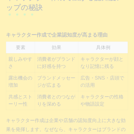
ップの秘訣
とは
キャラクター作成で差別化する発想術
アイデア発想から始めるキャラクター作り
キャラクター作成で企業認知度が高まる理由
キャラクター作成アイデアを生む発想法ま
要素
とめ
効果
具体例
モチーフ決めから始めるキャラクター作成
親しみやす
消費者がブランド
キャラクターが顔と
さ
に好感を持つ
なり記憶に残る
実践
オリジナルキャラクター作成のコツを伝授
露出機会の
ブランドメッセー
広告・SNS・店頭で
増加
ジが広まる
の活用
キャラクター作成で個性を引き出すヒント
共感とスト
消費者とのつなが
キャラクターの性格
失敗しないキャラクター作成のステップ解
ーリー性
りを深める
や物語設定
説
オリジナルキャラクター作成アプリ活用術
キャラクター作成は企業や店舗の認知度向上に大きな効
無料で使えるキャラクター作成アプリ比較
果を発揮します。なぜなら、キャラクターはブランドの