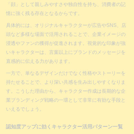
表
「顔」として親しみやすさや独自性を持ち、消費者の記
アプリ活用でキャラクター作成を効率化す
憶に強く残る存在となるからです。
る方法
具体的には、オリジナルキャラクターが広告やSNS、店
キャラクター作成アプリ選びのポイントを
頭など多様な場面で活用されることで、企業イメージの
解説
浸透やファンの獲得が促進されます。視覚的な印象が強
オリジナルキャラクター作成アプリの魅力
いキャラクターは、言葉以上にブランドのメッセージを
とは
直感的に伝える力があります。
キャラクター作成アプリでできること一覧
一方で、単なるデザインだけでなく性格やストーリーを
魅力を引き出すキャラクターの考え方とは
持たせることで、より深い共感を生み出しやすくなりま
キャラクター作成で大切な魅力の見つけ方
す。こうした理由から、キャラクター作成は長期的な企
魅力的なキャラクター作成のための発想術
業ブランディング戦略の一環として非常に有効な手段と
いえるでしょう。
キャラクターデザイン考え方の基本を解説
個性が光るキャラクター作成の秘訣
認知度アップに効くキャラクター活用パターン一覧
キャラクター作成時に意識したい要素一覧