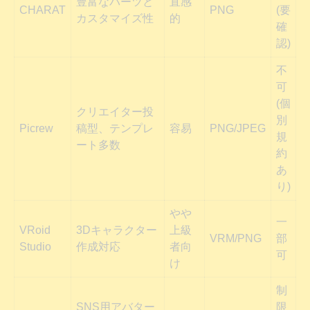
豊富なパーツと
直感
CHARAT
PNG
(要
カスタマイズ性
的
確
認)
不
可
(個
クリエイター投
別
Picrew
稿型、テンプレ
容易
PNG/JPEG
規
ート多数
約
あ
り)
やや
一
VRoid
3Dキャラクター
上級
VRM/PNG
部
Studio
作成対応
者向
可
け
制
SNS用アバター
限