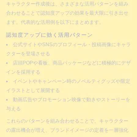
キャラクター作成後は、さまざまな活用パターンを組み
プロに依頼するキャラクター作成の真価
合わせることで認知度アップの効果を最大限に引き出せ
キャラクター作成をプロに任せる利点まと
ます。代表的な活用例を以下にまとめます。
め
認知度アップに効く活用パターン
プロ依頼で叶うキャラクター作成の魅力
公式サイトやSNSのプロフィール・投稿画像にキャラ
キャラクター作成依頼時の注意点を解説
クターを登場させる
プロによるキャラクター作成の流れを知る
店頭POPや看板、商品パッケージなどに積極的にデザ
キャラクター作成費用の相場と比較ポイン
インを採用する
ト
イベントやキャンペーン時のノベルティグッズや限定
無料で手軽に試せるキャラアイデアメーカー
イラストとして展開する
キャラアイデアメーカー無料サービス比較
動画広告やプロモーション映像で動きやストーリーを
表
与える
手軽に使えるキャラクター作成ツールの特
これらのパターンを組み合わせることで、キャラクター
徴
の露出機会が増え、ブランドイメージの定着を一層強化
オリジナルキャラクター作成サイトの選び