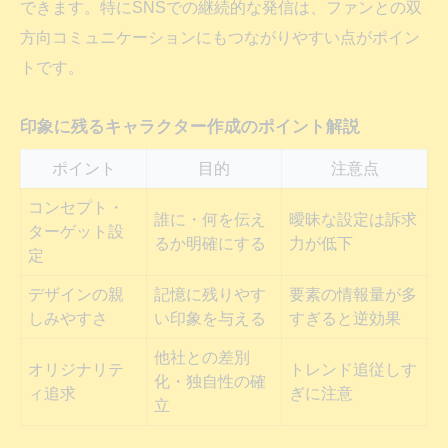
できます。特にSNSでの継続的な発信は、ファンとの双
方
方向コミュニケーションにもつながりやすい点がポイン
キャラクター作成初心者におすすめのメー
トです。
カー
印象に残るキャラクター作成のポイント解説
無料ツールでキャラクター作成を楽しむ方
法
ポイント
目的
注意点
コンセプト・
誰に・何を伝え
曖昧な設定は訴求
ターゲット設
るか明確にする
力が低下
定
デザインの親
記憶に残りやす
要素の情報量が多
しみやすさ
い印象を与える
すぎると逆効果
他社との差別
オリジナリテ
トレンド追従しす
化・独自性の確
ィ追求
ぎに注意
立