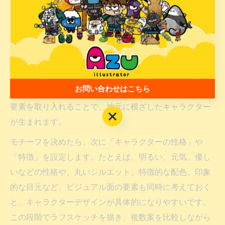
キャラクター作成の第一歩は「モチーフ決め」です。モ
チーフとは、キャラクターの元となる動物、植物、物
体、人物、抽象的な概念などのことを指します。企業や
店舗で活用する場合は、業種やサービス内容、所在地に
ちなんだものを選ぶと、認知度アップや親しみやすさに
お問い合わせはこちら
つながりやすいです。たとえば、地域の特産品やご当地
要素を取り入れることで、地元に根ざしたキャラクター
お問い合わせはこちら
が生まれます。
モチーフを決めたら、次に「キャラクターの性格」や
「特徴」を設定します。たとえば、明るい、元気、優し
いなどの性格や、丸いシルエット、特徴的な配色、印象
的な目元など、ビジュアル面の要素も同時に考えておく
と、キャラクターデザインが具体的になりやすいです。
この段階でラフスケッチを描き、複数案を比較しながら