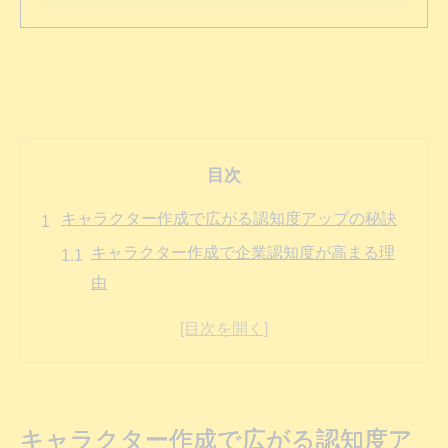
目次
キャラクター作成で広がる認知度アップの秘訣
キャラクター作成で企業認知度が高まる理
由
認知度アップに効くキャラクター活用パタ
ーン一覧
印象に残るキャラクター作成のポイント解
説
キャラクター作成で広がる認知度ア
キャラクター作成がもたらすブランド効果