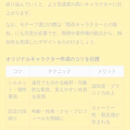
絞り込んでいくと、より完成度の高いキャラクターに仕
上がります。
なお、モチーフ選びの際は「既存キャラクターとの類
似」にも注意が必要です。商標や著作権の観点から、独
自性を意識したデザインを心がけましょう。
オリジナルキャラクター作成のコツを伝授
コツ
テクニック
メリット
シルエッ
遠目でも分かる輪郭・印象
認知度・ブラ
ト・個性
的な配色、覚えやすい名前
ンド力向上
重視
を採用
ストーリー
設定の深
年齢・性格・クセ・プロフ
性・親近感が
掘り
ィールを明確に
生まれる