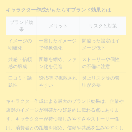
キャラクター作成がもたらすブランド効果とは
ブランド効
メリット
リスクと対策
果
イメージの
一貫したイメージ
間違った設定はイ
明確化
で印象強化
メージ低下
共感・信頼
距離を縮め、ファ
ストーリーや個性
感の醸成
ン化を促進
の不備に注意
口コミ・話
SNS等で拡散され
炎上リスク等の管
題性
やすい
理が必要
キャラクター作成による最大のブランド効果は、企業や
店舗のイメージが明確かつ好意的に伝わる点にありま
す。キャラクターが持つ親しみやすさやストーリー性
は、消費者との距離を縮め、信頼や共感を生みやすくし