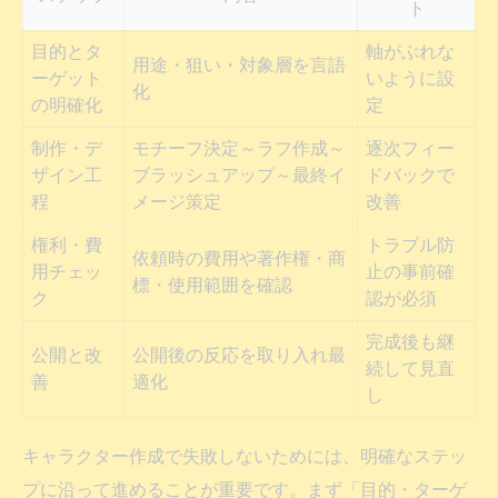
ト
目的とタ
軸がぶれな
用途・狙い・対象層を言語
ーゲット
いように設
化
の明確化
定
制作・デ
モチーフ決定～ラフ作成～
逐次フィー
ザイン工
ブラッシュアップ～最終イ
ドバックで
程
メージ策定
改善
権利・費
トラブル防
依頼時の費用や著作権・商
用チェッ
止の事前確
標・使用範囲を確認
ク
認が必須
完成後も継
公開と改
公開後の反応を取り入れ最
続して見直
善
適化
し
キャラクター作成で失敗しないためには、明確なステッ
プに沿って進めることが重要です。まず「目的・ターゲ