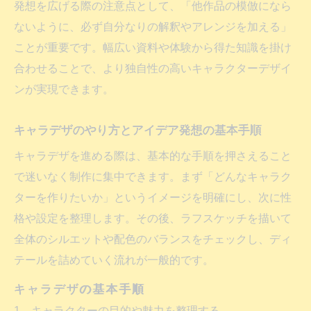
発想を広げる際の注意点として、「他作品の模倣になら
方法
ないように、必ず自分なりの解釈やアレンジを加える」
キャラクターデザインを深めるための実践
ことが重要です。幅広い資料や体験から得た知識を掛け
例
合わせることで、より独自性の高いキャラクターデザイ
オリジナルキャラを生む設定づくりのコツとは
ンが実現できます。
キャラクターデザインで設定を深めるコツ
キャラデザノウハウで活きる設定づくりの
キャラデザのやり方とアイデア発想の基本手順
発想
キャラデザを進める際は、基本的な手順を押さえること
キャラクターデザイン要素と設定の関係性
で迷いなく制作に集中できます。まず「どんなキャラク
を探る
ターを作りたいか」というイメージを明確にし、次に性
キャラデザ考え方でオリジナル設定を作る
格や設定を整理します。その後、ラフスケッチを描いて
方法
全体のシルエットや配色のバランスをチェックし、ディ
キャラクターデザイン初心者でもできる設
テールを詰めていく流れが一般的です。
定作成術
キャラデザの基本手順
キャラクターの目的や魅力を整理する