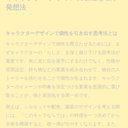
発想法
作り方
キャラデザメーカーを活用した独自性の探
求
キャラクターデザインで個性を引き出す思考法とは
キャラデザノウハウで魅せる独自性の磨き方
キャラクターデザインで個性を際立たせるためには、ま
キャラデザノウハウで独自性を高める実践
ずキャラクターの「らしさ」を深く掘り下げる思考法が
ポイント
重要です。単に見た目を派手にするだけでなく、性格や
キャラクターデザインにおける独自性の出
背景設定、持ち物などの要素を組み合わせて、独自のス
し方
トーリーを持たせることで個性が生まれます。キャラク
キャラデザのテンプレ脱却と個性表現のコ
ターのイメージや印象を決定づける要素を意識的に選び
ツ
取ることが、他と差別化する第一歩です。
魅力的なキャラクターデザインを磨く発想
例えば、シルエットや配色、服装のデザインを考える際
法
には、「このキャラならでは」の特徴を一つ決めてから
キャラデザの決まらない悩みへの対処法
全体を構築すると、統一感が出やすくなります。また、