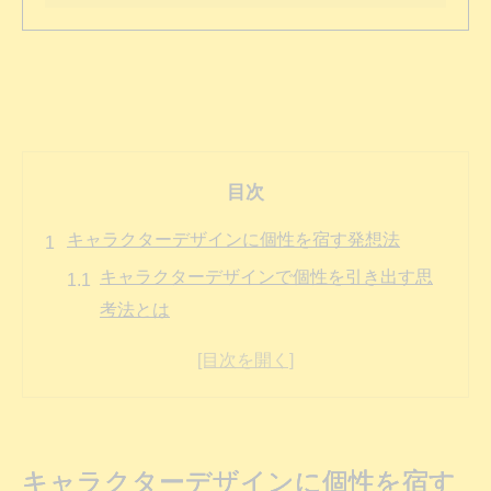
目次
キャラクターデザインに個性を宿す発想法
キャラクターデザインで個性を引き出す思
考法とは
キャラデザノウハウで差がつく発想の広げ
方
キャラデザのやり方とアイデア発想の基本
手順
キャラクターデザインに個性を宿す
キャラクターデザイン初心者が悩む個性の