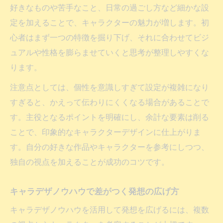
初心者が知るべきキャラクターデザインの基礎
好きなものや苦手なこと、日常の過ごし方など細かな設
キャラデザ初心者が押さえるべき基本要素
定を加えることで、キャラクターの魅力が増します。初
キャラクターデザイン基礎の考え方と重要
心者はまず一つの特徴を掘り下げ、それに合わせてビジ
ポイント
ュアルや性格を膨らませていくと思考が整理しやすくな
キャラデザノウハウで学ぶ初心者のステッ
ります。
プアップ
注意点としては、個性を意識しすぎて設定が複雑になり
キャラクターデザイン初心者が陥りやすい
すぎると、かえって伝わりにくくなる場合があることで
失敗例
す。主役となるポイントを明確にし、余計な要素は削る
キャラデザやり方の基礎をわかりやすく解
ことで、印象的なキャラクターデザインに仕上がりま
説
す。自分の好きな作品やキャラクターを参考にしつつ、
キャラデザのアイデアが広がる要素と工夫
独自の視点を加えることが成功のコツです。
キャラクターデザイン要素で広がるアイデ
キャラデザノウハウで差がつく発想の広げ方
ア実例
キャラデザノウハウを活用して発想を広げるには、複数
キャラデザアイデアを生む発想と工夫のコ