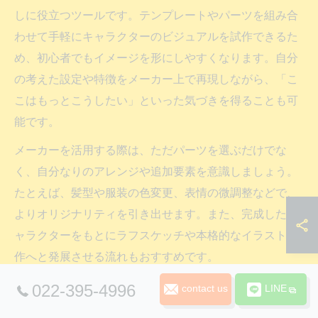
しに役立つツールです。テンプレートやパーツを組み合
わせて手軽にキャラクターのビジュアルを試作できるた
め、初心者でもイメージを形にしやすくなります。自分
の考えた設定や特徴をメーカー上で再現しながら、「こ
こはもっとこうしたい」といった気づきを得ることも可
能です。
メーカーを活用する際は、ただパーツを選ぶだけでな
く、自分なりのアレンジや追加要素を意識しましょう。
たとえば、髪型や服装の色変更、表情の微調整などで、
よりオリジナリティを引き出せます。また、完成したキ
ャラクターをもとにラフスケッチや本格的なイラスト制
作へと発展させる流れもおすすめです。
キャラデザメーカーは「アイデアがまとまらない」「具
022-395-4996
contact us
LINE
体的な形が浮かばない」ときの強い味方です。ツールを