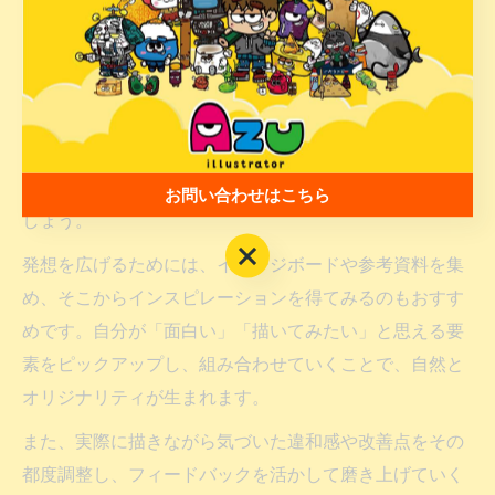
魅力的なキャラクターデザインを磨く発想法
魅力的なキャラクターデザインを生み出すには、まず
「キャラクターの役割」や「世界観」を明確にし、それ
に即したデザインを心がけることが大切です。例えば、
ファンタジー世界の剣士なら防具や武器、近未来ならハ
イテクガジェットなど、設定に応じた要素を取り入れま
お問い合わせはこちら
しょう。
お問い合わせはこちら
発想を広げるためには、イメージボードや参考資料を集
め、そこからインスピレーションを得てみるのもおすす
めです。自分が「面白い」「描いてみたい」と思える要
素をピックアップし、組み合わせていくことで、自然と
オリジナリティが生まれます。
また、実際に描きながら気づいた違和感や改善点をその
都度調整し、フィードバックを活かして磨き上げていく