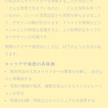
の視点からキャラクターを考察することが大切です。
ツ
「どんな世界で生きているのか」「どんな役割を持って
キャラデザノウハウで工夫するアイデア展
いるのか」といった背景設定から発想を膨らませること
開法
で、デザインの幅が広がります。イラストや漫画などジ
キャラクターデザインのイメージ膨らませ
ャンルごとの特徴も意識すると、より効果的なキャラク
方
ターデザインが可能です。
キャラデザメーカー活用でアイデアを形に
実際のアイデア発想法としては、以下のような方法があ
する方法
ります。
キャラクターデザインを深める考え方を解説
キャラデザ発想の具体例
キャラクターデザインを深める発想のポイ
ント
既存作品や人気キャラクターの要素を分解し、自分な
りに再構築する
キャラデザノウハウで考える構想の練り方
現実の動物や道具、服飾文化などからインスピレーシ
キャラクターデザイン要素を分析する視点
ョンを得る
とは
性格や口癖、特技などからビジュアルを逆算する
キャラデザ考え方でデザインの幅を広げる