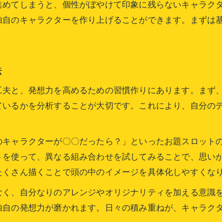
進めてしまうと、個性がぼやけて印象に残らないキャラク
キャラデザ服思いつかない時の発想法
独自のキャラクターを作り上げることができます。まずは
キャラ設定に悩んだ時の発想法ガイド
キャラクターデザインで迷った時の発想転換術
キャラデザ設定を深めるための考え方
法
キャラデザアイデアの広げ方と工夫例
工夫と、発想力を高めるための習慣作りにあります。まず
キャラクターデザイン初心者が試したい発想法
ているかを分析することが大切です。これにより、自分の
キャラ設定に役立つテンプレート活用術
初心者が押さえたいキャラデザの基礎知識
のキャラクターが〇〇だったら？」といったお題スロット
キャラクターデザイン初心者向け基礎解説
トを使って、異なる組み合わせを試してみることで、思い
キャラデザのコツと必要な能力について
たくさん描くことで頭の中のイメージを具体化しやすくな
キャラクターデザイナーに求められる特徴
なく、自分なりのアレンジやオリジナリティを加える意識
キャラデザ服コツを基礎から学ぶ方法
独自の発想力が磨かれます。日々の積み重ねが、キャラク