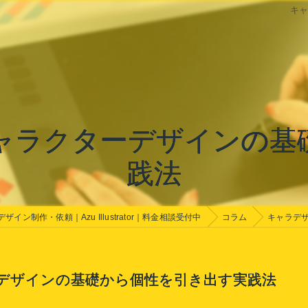
キ
ャラクターデザインの基
践法
イン制作・依頼｜Azu Illustrator｜料金相談受付中
コラム
キャラデ
デザインの基礎から個性を引き出す実践法