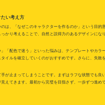
絵が上手くなるためのキャラデザ練習法
印象的な配色とシルエットの使いこなし術
けたい考え方
キャラクターデザインで印象を決める配色の基本
キャラデザ色コツで個性を際立たせる方法
いのは、「なぜこのキャラクターを作るのか」という目的
シルエットで魅力を伝えるキャラデザ技法
しっかり考えることで、自然と説得力のあるデザインにな
配色と形状を組み合わせた特徴的な演出
キャラクターデザインで覚えたい配色バランス
い」「配色で迷う」といった悩みは、テンプレートやカラ
スタイルを確立していくのがおすすめです。さらに、失敗
お問い合わせはこちら
お問い合わせはこちら
て手が止まってしまうことです。まずはラフな状態でも良
が見えてきます。最初から完璧を目指さず、一歩ずつ進め