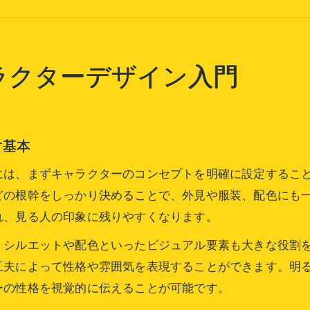
キャラ設定で重要なポイントと注意点
キャラデザメーカー活用前に知るべき基礎
キャラデザの魅力を引き出す秘訣を伝授
ラクターデザイン入門
キャラクターデザインで魅力的な個性を作る秘訣
キャラデザのコツを活かした特徴表現の方法
キャラデザアイデア発想を深めるポイント
す基本
服やシルエットの工夫で印象を変えるテクニック
には、まずキャラクターのコンセプトを明確に設定するこ
キャラクターデザインで性格を際立たせる工夫
どの根幹をしっかり決めることで、外見や服装、配色にも
特徴あるデザインづくりの実践テクニック
れ、見る人の印象に残りやすくなります。
キャラクターデザインで特徴を際立たせるコツ
、シルエットや配色といったビジュアル要素も大きな役割
キャラデザテンプレを応用した個性演出法
工夫によって性格や雰囲気を表現することができます。明
シルエットと配色が与える印象の違いとは
ーの性格を視覚的に伝えることが可能です。
キャラデザに使えるお題スロット活用術